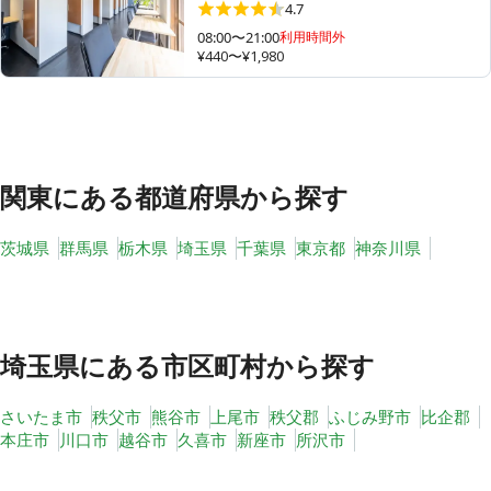
4.7
08:00〜21:00
利用時間外
¥440〜¥1,980
その他
トピックス
関東
にある都道府県から探す
茨城県
群馬県
栃木県
埼玉県
千葉県
東京都
神奈川県
埼玉県
にある市区町村から探す
さいたま市
秩父市
熊谷市
上尾市
秩父郡
ふじみ野市
比企郡
本庄市
川口市
越谷市
久喜市
新座市
所沢市