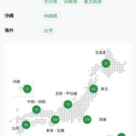
大分県
宮崎県
鹿児島県
沖縄
沖縄県
海外
台湾
北海道
35
沖縄
東北
27
64
北陸・甲信越
中国・四国
79
70
関東
180
378
84
九州
東海・近畿