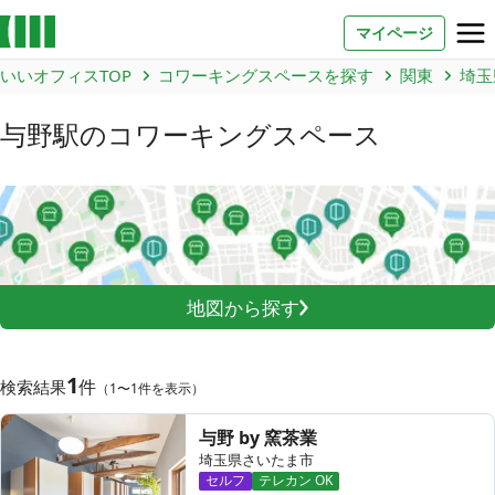
マイページ
いいオフィスTOP
コワーキングスペースを探す
関東
埼玉
お問い合わせ
与野駅
のコワーキングスペース
よくあるご質問
法人での利用
店舗オーナー様へ
地図から探す
いいオフィス（コワーキングスペース）
FCオーナー募集
1
件
検索結果
（1〜1件を表示）
いい会議室（会議室専用スペース）
FCオーナー募集
与野 by 窯茶業
埼玉県さいたま市
コワーキング運営DXシステム
セルフ
テレカン OK
E Solution