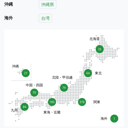
沖縄
沖縄県
海外
台湾
北海道
35
沖縄
東北
27
64
北陸・甲信越
中国・四国
79
70
関東
180
378
84
九州
東海・近畿
海外
1