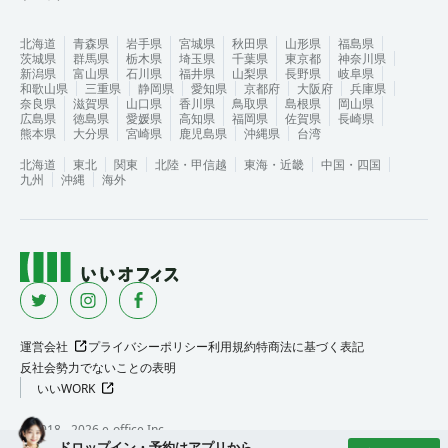
北海道
青森県
岩手県
宮城県
秋田県
山形県
福島県
茨城県
群馬県
栃木県
埼玉県
千葉県
東京都
神奈川県
新潟県
富山県
石川県
福井県
山梨県
長野県
岐阜県
和歌山県
三重県
静岡県
愛知県
京都府
大阪府
兵庫県
奈良県
滋賀県
山口県
香川県
鳥取県
島根県
岡山県
広島県
徳島県
愛媛県
高知県
福岡県
佐賀県
長崎県
熊本県
大分県
宮崎県
鹿児島県
沖縄県
台湾
北海道
東北
関東
北陸・甲信越
東海・近畿
中国・四国
九州
沖縄
海外
運営会社
プライバシーポリシー
利用規約
特商法に基づく表記
反社会勢力でないことの表明
いいWORK
©︎ 2018 -
2026
e-office Inc.
ドロップイン・予約はアプリから