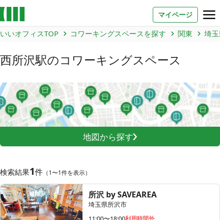
マイページ
いいオフィスTOP
コワーキングスペースを探す
関東
埼玉
お問い合わせ
西所沢駅
のコワーキングスペース
よくあるご質問
法人での利用
店舗オーナー様へ
地図から探す
いいオフィス（コワーキングスペース）
FCオーナー募集
1
件
検索結果
（1〜1件を表示）
いい会議室（会議室専用スペース）
FCオーナー募集
所沢 by SAVEAREA
埼玉県所沢市
コワーキング運営DXシステム
E Solution
11:00〜18:00
利用時間外