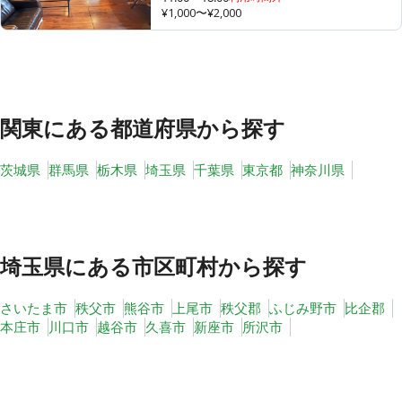
¥1,000〜¥2,000
その他
トピックス
関東
にある都道府県から探す
茨城県
群馬県
栃木県
埼玉県
千葉県
東京都
神奈川県
埼玉県
にある市区町村から探す
さいたま市
秩父市
熊谷市
上尾市
秩父郡
ふじみ野市
比企郡
本庄市
川口市
越谷市
久喜市
新座市
所沢市