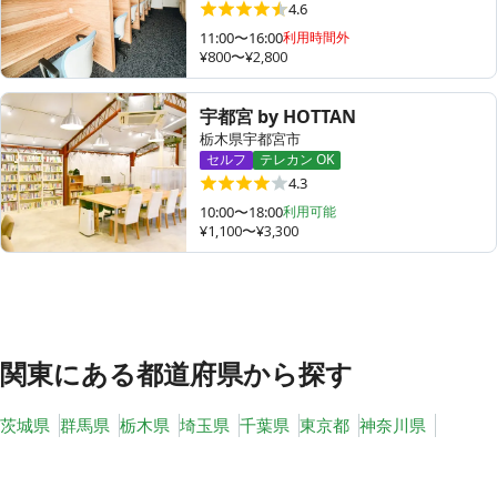
4.6
11:00〜16:00
利用時間外
¥800〜¥2,800
その他
宇都宮 by HOTTAN
トピックス
栃木県宇都宮市
セルフ
テレカン OK
4.3
10:00〜18:00
利用可能
¥1,100〜¥3,300
関東
にある都道府県から探す
茨城県
群馬県
栃木県
埼玉県
千葉県
東京都
神奈川県