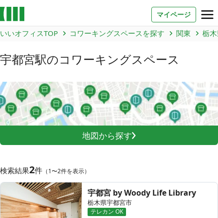
マイページ
いいオフィスTOP
コワーキングスペースを探す
関東
栃木
お問い合わせ
宇都宮駅
のコワーキングスペース
よくあるご質問
法人での利用
店舗オーナー様へ
地図から探す
いいオフィス（コワーキングスペース）
FCオーナー募集
2
件
検索結果
（1〜2件を表示）
いい会議室（会議室専用スペース）
FCオーナー募集
宇都宮 by Woody Life Library
栃木県宇都宮市
コワーキング運営DXシステム
テレカン OK
E Solution