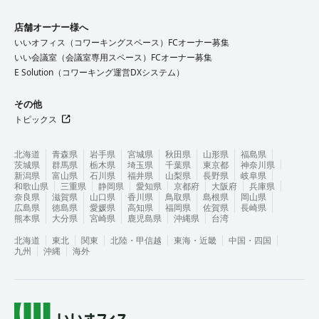
店舗オーナー様へ
いいオフィス（コワーキングスペース）FCオーナー募集
いい会議室（会議室専用スペース）FCオーナー募集
E Solution（コワーキング運営DXシステム）
その他
トピックス
北海道
青森県
岩手県
宮城県
秋田県
山形県
福島県
茨城県
群馬県
栃木県
埼玉県
千葉県
東京都
神奈川県
新潟県
富山県
石川県
福井県
山梨県
長野県
岐阜県
和歌山県
三重県
静岡県
愛知県
京都府
大阪府
兵庫県
奈良県
滋賀県
山口県
香川県
鳥取県
島根県
岡山県
広島県
徳島県
愛媛県
高知県
福岡県
佐賀県
長崎県
熊本県
大分県
宮崎県
鹿児島県
沖縄県
台湾
北海道
東北
関東
北陸・甲信越
東海・近畿
中国・四国
九州
沖縄
海外