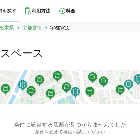
舗を探す
利用方法
料金
栃木県
宇都宮市
宇都宮IC
スペース
条件に該当する店舗が
見つかりませんでした
条件を変えて再度お試しください