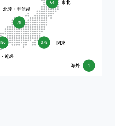
東北
64
北陸・甲信越
79
関東
180
378
海・近畿
海外
1