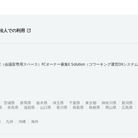
法人での利用
室（会議室専用スペース）FCオーナー募集
E Solution（コワーキング運営DXシステ
茨城県
群馬県
栃木県
埼玉県
千葉県
東京都
神奈川県
新潟県
県
奈良県
滋賀県
山口県
香川県
鳥取県
島根県
岡山県
広島県
国
九州
沖縄
海外