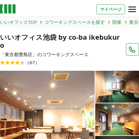
マイページ
いいオフィスTOP
コワーキングスペースを探す
関東
東京
お問い合わせ
いいオフィス池袋 by co-ba ikebukur
o
よくあるご質問
「
東京都
豊島区
」のコワーキングスペース
法人での利用
（
67
）
店舗オーナー様へ
いいオフィス（コワーキングスペース）
FCオーナー募集
いい会議室（会議室専用スペース）
FCオーナー募集
コワーキング運営DXシステム
E Solution