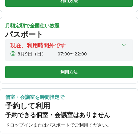
利用方法
¥
3,300
6時間利用
¥
3,850
7時間利用
¥
月額定額で全国使い放題
4,400
8時間利用
パスポート
¥
4,950
9時間利用
¥
現在、利用時間外です
5,500
1DAY利用
8月9日（日）
07:00〜22:00
¥
8月10日（月）
07:00〜22:00
8月11日（火）
07:00〜22:00
利用方法
8月12日（水）
07:00〜22:00
8月13日（木）
07:00〜22:00
個室・会議室を時間指定で
8月14日（金）
07:00〜22:00
予約して利用
8月15日（土）
07:00〜22:00
予約できる個室・会議室はありません
ドロップインまたはパスポートでご利用ください。