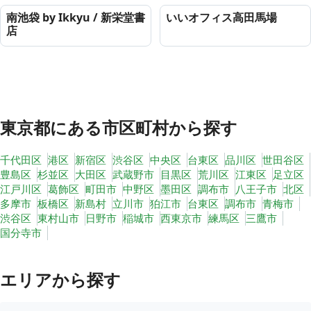
南池袋 by Ikkyu / 新栄堂書
いいオフィス高田馬場
店
東京都
にある市区町村から探す
千代田区
港区
新宿区
渋谷区
中央区
台東区
品川区
世田谷区
豊島区
杉並区
大田区
武蔵野市
目黒区
荒川区
江東区
足立区
江戸川区
葛飾区
町田市
中野区
墨田区
調布市
八王子市
北区
多摩市
板橋区
新島村
立川市
狛江市
台東区
調布市
青梅市
渋谷区
東村山市
日野市
稲城市
西東京市
練馬区
三鷹市
国分寺市
エリアから探す