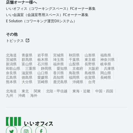
店舗オーナー様へ
いいオフィス（コワーキングスペース）FCオーナー募集
いい会議室（会議室専用スペース）FCオーナー募集
E Solution（コワーキング運営DXシステム）
その他
トピックス
北海道
青森県
岩手県
宮城県
秋田県
山形県
福島県
茨城県
群馬県
栃木県
埼玉県
千葉県
東京都
神奈川県
新潟県
富山県
石川県
福井県
山梨県
長野県
岐阜県
和歌山県
三重県
静岡県
愛知県
京都府
大阪府
兵庫県
奈良県
滋賀県
山口県
香川県
鳥取県
島根県
岡山県
広島県
徳島県
愛媛県
高知県
福岡県
佐賀県
長崎県
熊本県
大分県
宮崎県
鹿児島県
沖縄県
台湾
北海道
東北
関東
北陸・甲信越
東海・近畿
中国・四国
九州
沖縄
海外