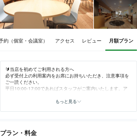
+7
その他
トピックス
予約（個室・会議室）
アクセス
レビュー
月額プラン
🔰当店を初めてご利用される方へ
必ず受付上の利用案内をお席にお持ちいただき、注意事項を
ご一読ください。
平日10:00-17:00であればスタッフがご案内いたします。ア
プリの操作方法や店内の利用方法について説明を受けたい方
は、平日10:00-17:00にお越しください。
もっと見る
📞緊急連絡先
営業時間外等スタッフ不在時にお急ぎのご用がございました
ら、緊急連絡先 050-3091-8019 までお電話ください。
プラン・料金