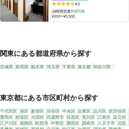
4.5
24時間営業
利用可能
¥330〜¥5,500
その他
トピックス
関東
にある都道府県から探す
茨城県
群馬県
栃木県
埼玉県
千葉県
東京都
神奈川県
東京都
にある市区町村から探す
千代田区
港区
新宿区
渋谷区
中央区
台東区
品川区
世田谷区
豊島区
杉並区
大田区
武蔵野市
目黒区
荒川区
江東区
足立区
江戸川区
葛飾区
町田市
中野区
墨田区
調布市
八王子市
北区