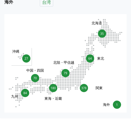
海外
台湾
北海道
35
沖縄
東北
27
64
北陸・甲信越
中国・四国
79
70
関東
180
378
84
九州
東海・近畿
海外
1