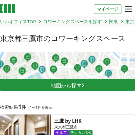
マイページ
いいオフィスTOP
コワーキングスペースを探す
関東
東京
お問い合わせ
東京都三鷹市
のコワーキングスペース
よくあるご質問
法人での利用
店舗オーナー様へ
地図から探す
いいオフィス（コワーキングスペース）
FCオーナー募集
1
件
検索結果
（1〜1件を表示）
いい会議室（会議室専用スペース）
FCオーナー募集
三鷹 by LHK
コワーキング運営DXシステム
東京都三鷹市
セルフ
テレカン OK
E Solution