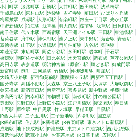
とうきょうスカイツリー駅
北千住駅
松陰神社前駅
麻布十番駅
小川町駅
淡路町駅
新橋駅
大井町駅
飯田橋駅
浅草橋駅
千歳烏山駅
東村山駅
池袋駅
吉祥寺駅
町田駅
ひばりヶ丘駅
梅屋敷駅
成瀬駅
人形町駅
有楽町駅
銀座一丁目駅
光が丘駅
中野新橋駅
狛江駅
浅草橋
明大前駅
蔵前駅
浅草駅
田原町駅
南千住駅
代々木駅
西新宿駅
天王洲アイル駅
三田駅
東池袋駅
茗荷谷駅
府中駅
神保町駅
池ノ上駅
東中野駅
落合駅
青砥駅
豪徳寺駅
山下駅
水道橋駅
門前仲町駅
入谷駅
柴咲駅
本蓮沼駅
末広町駅
阿佐ケ谷駅
永田町駅
岩本町
千石駅
巣鴨駅
南阿佐ケ谷駅
日比谷駅
水天宮前駅
調布駅
芦花公園駅
高円寺駅
表参道駅
明治神宮前〈原宿〉駅
勝どき駅
御成門駅
新富町駅
麹町
三河島駅
竹橋駅
仲御徒町駅
町屋駅
大崎広小路駅
新宿御苑前駅
聖蹟桜ヶ丘駅
西新宿五丁目駅
国分寺駅
高幡不動駅
大森駅
京王八王子駅
大塚駅
大塚駅前駅
参宮橋駅
新宿西口駅
南新宿駅
喜多見駅
新中野駅
半蔵門駅
東高円寺駅
内幸町駅
青物横丁駅
南砂町駅
井の頭公園駅
豊田駅
矢野口駅
上野広小路駅
江戸川橋駅
後楽園駅
春日駅
上野駅
原宿駅
中目黒駅
竹ノ塚駅
早稲田駅
目黒駅
JR西大井駅
二子玉川駅
二子新地駅
茅場町駅
国立駅
JR錦糸町駅
住吉駅
JR新橋駅
JR有楽町駅
東京メトロ新橋駅
成増駅
地下鉄成増駅
JR池袋駅
東京メトロ池袋駅
西武池袋駅
東武池袋駅
武蔵小山駅
お花茶屋駅
JR日暮里駅
広尾駅