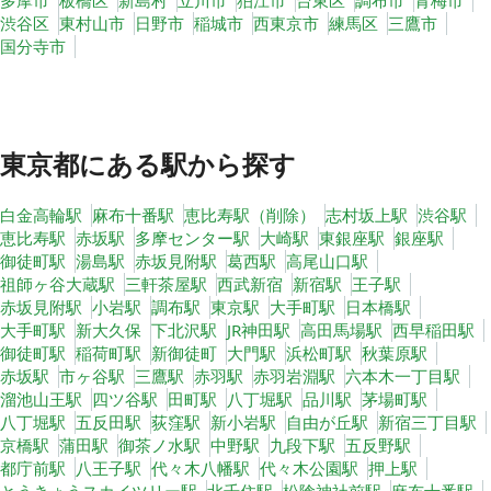
多摩市
板橋区
新島村
立川市
狛江市
台東区
調布市
青梅市
渋谷区
東村山市
日野市
稲城市
西東京市
練馬区
三鷹市
国分寺市
東京都
にある駅から探す
白金高輪駅
麻布十番駅
恵比寿駅（削除）
志村坂上駅
渋谷駅
恵比寿駅
赤坂駅
多摩センター駅
大崎駅
東銀座駅
銀座駅
御徒町駅
湯島駅
赤坂見附駅
葛西駅
高尾山口駅
祖師ヶ谷大蔵駅
三軒茶屋駅
西武新宿
新宿駅
王子駅
赤坂見附駅
小岩駅
調布駅
東京駅
大手町駅
日本橋駅
大手町駅
新大久保
下北沢駅
JR神田駅
高田馬場駅
西早稲田駅
御徒町駅
稲荷町駅
新御徒町
大門駅
浜松町駅
秋葉原駅
赤坂駅
市ヶ谷駅
三鷹駅
赤羽駅
赤羽岩淵駅
六本木一丁目駅
溜池山王駅
四ツ谷駅
田町駅
八丁堀駅
品川駅
茅場町駅
八丁堀駅
五反田駅
荻窪駅
新小岩駅
自由が丘駅
新宿三丁目駅
京橋駅
蒲田駅
御茶ノ水駅
中野駅
九段下駅
五反野駅
都庁前駅
八王子駅
代々木八幡駅
代々木公園駅
押上駅