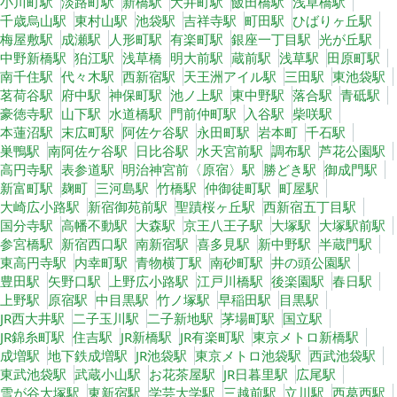
小川町駅
淡路町駅
新橋駅
大井町駅
飯田橋駅
浅草橋駅
千歳烏山駅
東村山駅
池袋駅
吉祥寺駅
町田駅
ひばりヶ丘駅
梅屋敷駅
成瀬駅
人形町駅
有楽町駅
銀座一丁目駅
光が丘駅
中野新橋駅
狛江駅
浅草橋
明大前駅
蔵前駅
浅草駅
田原町駅
南千住駅
代々木駅
西新宿駅
天王洲アイル駅
三田駅
東池袋駅
茗荷谷駅
府中駅
神保町駅
池ノ上駅
東中野駅
落合駅
青砥駅
豪徳寺駅
山下駅
水道橋駅
門前仲町駅
入谷駅
柴咲駅
本蓮沼駅
末広町駅
阿佐ケ谷駅
永田町駅
岩本町
千石駅
巣鴨駅
南阿佐ケ谷駅
日比谷駅
水天宮前駅
調布駅
芦花公園駅
高円寺駅
表参道駅
明治神宮前〈原宿〉駅
勝どき駅
御成門駅
新富町駅
麹町
三河島駅
竹橋駅
仲御徒町駅
町屋駅
大崎広小路駅
新宿御苑前駅
聖蹟桜ヶ丘駅
西新宿五丁目駅
国分寺駅
高幡不動駅
大森駅
京王八王子駅
大塚駅
大塚駅前駅
参宮橋駅
新宿西口駅
南新宿駅
喜多見駅
新中野駅
半蔵門駅
東高円寺駅
内幸町駅
青物横丁駅
南砂町駅
井の頭公園駅
豊田駅
矢野口駅
上野広小路駅
江戸川橋駅
後楽園駅
春日駅
上野駅
原宿駅
中目黒駅
竹ノ塚駅
早稲田駅
目黒駅
JR西大井駅
二子玉川駅
二子新地駅
茅場町駅
国立駅
JR錦糸町駅
住吉駅
JR新橋駅
JR有楽町駅
東京メトロ新橋駅
成増駅
地下鉄成増駅
JR池袋駅
東京メトロ池袋駅
西武池袋駅
東武池袋駅
武蔵小山駅
お花茶屋駅
JR日暮里駅
広尾駅
雪が谷大塚駅
東新宿駅
学芸大学駅
三越前駅
立川駅
西葛西駅