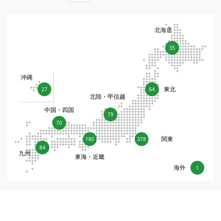
北海道
35
沖縄
東北
27
64
北陸・甲信越
中国・四国
79
70
関東
180
378
84
九州
東海・近畿
海外
1