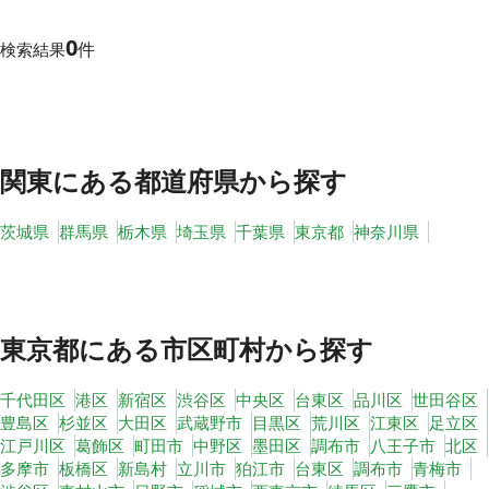
0
件
検索結果
その他
トピックス
関東
にある都道府県から探す
茨城県
群馬県
栃木県
埼玉県
千葉県
東京都
神奈川県
東京都
にある市区町村から探す
千代田区
港区
新宿区
渋谷区
中央区
台東区
品川区
世田谷区
豊島区
杉並区
大田区
武蔵野市
目黒区
荒川区
江東区
足立区
江戸川区
葛飾区
町田市
中野区
墨田区
調布市
八王子市
北区
多摩市
板橋区
新島村
立川市
狛江市
台東区
調布市
青梅市