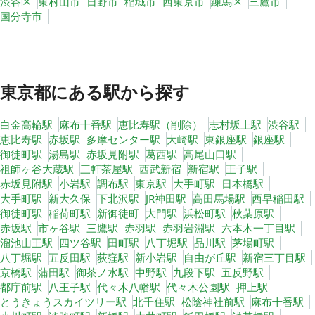
渋谷区
東村山市
日野市
稲城市
西東京市
練馬区
三鷹市
国分寺市
東京都
にある駅から探す
白金高輪駅
麻布十番駅
恵比寿駅（削除）
志村坂上駅
渋谷駅
恵比寿駅
赤坂駅
多摩センター駅
大崎駅
東銀座駅
銀座駅
御徒町駅
湯島駅
赤坂見附駅
葛西駅
高尾山口駅
祖師ヶ谷大蔵駅
三軒茶屋駅
西武新宿
新宿駅
王子駅
赤坂見附駅
小岩駅
調布駅
東京駅
大手町駅
日本橋駅
大手町駅
新大久保
下北沢駅
JR神田駅
高田馬場駅
西早稲田駅
御徒町駅
稲荷町駅
新御徒町
大門駅
浜松町駅
秋葉原駅
赤坂駅
市ヶ谷駅
三鷹駅
赤羽駅
赤羽岩淵駅
六本木一丁目駅
溜池山王駅
四ツ谷駅
田町駅
八丁堀駅
品川駅
茅場町駅
八丁堀駅
五反田駅
荻窪駅
新小岩駅
自由が丘駅
新宿三丁目駅
京橋駅
蒲田駅
御茶ノ水駅
中野駅
九段下駅
五反野駅
都庁前駅
八王子駅
代々木八幡駅
代々木公園駅
押上駅
とうきょうスカイツリー駅
北千住駅
松陰神社前駅
麻布十番駅