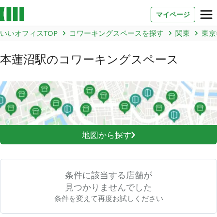
マイページ
いいオフィスTOP
コワーキングスペースを探す
関東
東京
お問い合わせ
本蓮沼駅
のコワーキングスペース
よくあるご質問
法人での利用
店舗オーナー様へ
地図から探す
いいオフィス（コワーキングスペース）
FCオーナー募集
条件に該当する店舗が
いい会議室（会議室専用スペース）
FCオーナー募集
見つかりませんでした
条件を変えて再度お試しください
コワーキング運営DXシステム
E Solution