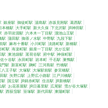
駅
銀座駅
御徒町駅
湯島駅
赤坂見附駅
葛西駅
日本橋駅
大手町駅
新大久保
下北沢駅
JR神田駅
駅
赤羽岩淵駅
六本木一丁目駅
溜池山王駅
橋駅
蒲田駅
御茶ノ水駅
中野駅
九段下駅
前駅
麻布十番駅
小川町駅
淡路町駅
新橋駅
形町駅
有楽町駅
銀座一丁目駅
光が丘駅
田駅
東池袋駅
茗荷谷駅
府中駅
神保町駅
阿佐ケ谷駅
永田町駅
岩本町
千石駅
巣鴨駅
成門駅
新富町駅
麹町
三河島駅
竹橋駅
王八王子駅
大塚駅
大塚駅前駅
参宮橋駅
田駅
矢野口駅
上野広小路駅
江戸川橋駅
町駅
国立駅
JR錦糸町駅
住吉駅
JR新橋駅
山駅
お花茶屋駅
JR日暮里駅
広尾駅
雪が谷大塚駅
駅
西荻窪駅
笹塚駅
新代田駅
東陽町駅