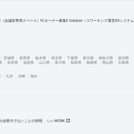
室（会議室専用スペース）FCオーナー募集
E Solution（コワーキング運営DXシステ
茨城県
群馬県
栃木県
埼玉県
千葉県
東京都
神奈川県
新潟県
県
奈良県
滋賀県
山口県
香川県
鳥取県
島根県
岡山県
広島県
国
九州
沖縄
海外
社会勢力でないことの表明
いいWORK