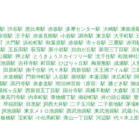
駅
渋谷駅
恵比寿駅
赤坂駅
多摩センター駅
大崎駅
東銀座
新宿駅
王子駅
赤坂見附駅
小岩駅
調布駅
東京駅
大手町駅
町
大門駅
浜松町駅
秋葉原駅
赤坂駅
市ヶ谷駅
三鷹駅
赤羽
堀駅
五反田駅
荻窪駅
新小岩駅
自由が丘駅
新宿三丁目駅
京
公園駅
押上駅
とうきょうスカイツリー駅
北千住駅
松陰神社
池袋駅
吉祥寺駅
町田駅
ひばりヶ丘駅
梅屋敷駅
成瀬駅
人
駅
田原町駅
南千住駅
代々木駅
西新宿駅
天王洲アイル駅
三
駅
水道橋駅
門前仲町駅
入谷駅
柴咲駅
本蓮沼駅
末広町駅
園駅
高円寺駅
表参道駅
明治神宮前〈原宿〉駅
勝どき駅
御
蹟桜ヶ丘駅
西新宿五丁目駅
国分寺駅
高幡不動駅
大森駅
京
東高円寺駅
内幸町駅
青物横丁駅
南砂町駅
井の頭公園駅
豊
駅
早稲田駅
目黒駅
JR西大井駅
二子玉川駅
二子新地駅
茅場
JR池袋駅
東京メトロ池袋駅
西武池袋駅
東武池袋駅
武蔵小
中板橋駅
宝町駅
小伝馬町駅
青山一丁目駅
河辺駅
代々木上原