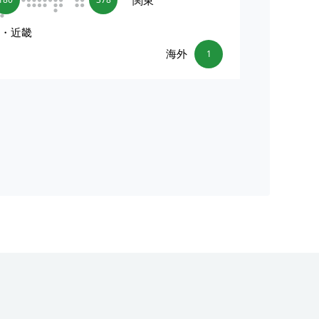
海・近畿
海外
1