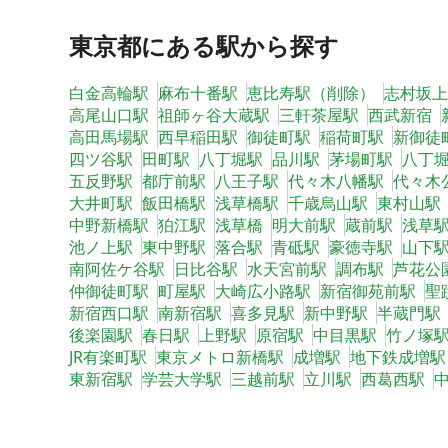
東京都
にある駅から探す
白金高輪駅
麻布十番駅
恵比寿駅（削除）
志村坂上
高尾山口駅
祖師ヶ谷大蔵駅
三軒茶屋駅
西武新宿
高田馬場駅
西早稲田駅
御徒町駅
稲荷町駅
新御徒
四ツ谷駅
田町駅
八丁堀駅
品川駅
茅場町駅
八丁
五反野駅
都庁前駅
八王子駅
代々木八幡駅
代々木
大井町駅
飯田橋駅
浅草橋駅
千歳烏山駅
東村山駅
中野新橋駅
狛江駅
浅草橋
明大前駅
蔵前駅
浅草
池ノ上駅
東中野駅
落合駅
青砥駅
豪徳寺駅
山下
南阿佐ケ谷駅
日比谷駅
水天宮前駅
調布駅
芦花公
仲御徒町駅
町屋駅
大崎広小路駅
新宿御苑前駅
聖
新宿西口駅
南新宿駅
喜多見駅
新中野駅
半蔵門駅
後楽園駅
春日駅
上野駅
原宿駅
中目黒駅
竹ノ塚
JR有楽町駅
東京メトロ新橋駅
成増駅
地下鉄成増駅
東新宿駅
学芸大学駅
三越前駅
立川駅
西葛西駅