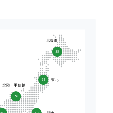
北海道
35
東北
64
北陸・甲信越
79
関東
180
378