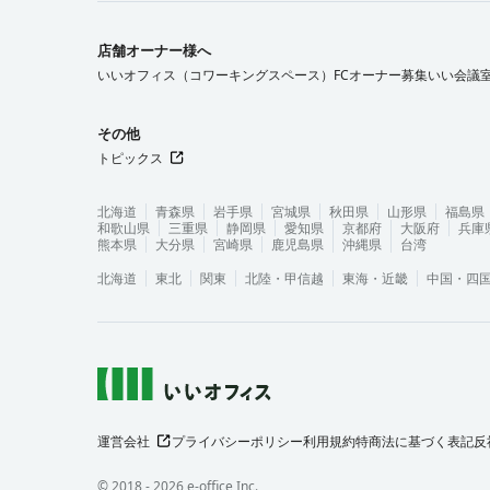
店舗オーナー様へ
いいオフィス（コワーキングスペース）FCオーナー募集
いい会議
その他
トピックス
北海道
青森県
岩手県
宮城県
秋田県
山形県
福島県
和歌山県
三重県
静岡県
愛知県
京都府
大阪府
兵庫
熊本県
大分県
宮崎県
鹿児島県
沖縄県
台湾
北海道
東北
関東
北陸・甲信越
東海・近畿
中国・四
運営会社
プライバシーポリシー
利用規約
特商法に基づく表記
反
©︎ 2018 -
2026
e-office Inc.