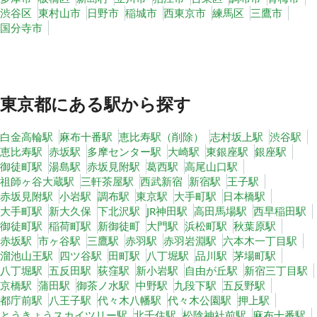
渋谷区
東村山市
日野市
稲城市
西東京市
練馬区
三鷹市
国分寺市
東京都
にある駅から探す
白金高輪駅
麻布十番駅
恵比寿駅（削除）
志村坂上駅
渋谷駅
恵比寿駅
赤坂駅
多摩センター駅
大崎駅
東銀座駅
銀座駅
御徒町駅
湯島駅
赤坂見附駅
葛西駅
高尾山口駅
祖師ヶ谷大蔵駅
三軒茶屋駅
西武新宿
新宿駅
王子駅
赤坂見附駅
小岩駅
調布駅
東京駅
大手町駅
日本橋駅
大手町駅
新大久保
下北沢駅
JR神田駅
高田馬場駅
西早稲田駅
御徒町駅
稲荷町駅
新御徒町
大門駅
浜松町駅
秋葉原駅
赤坂駅
市ヶ谷駅
三鷹駅
赤羽駅
赤羽岩淵駅
六本木一丁目駅
溜池山王駅
四ツ谷駅
田町駅
八丁堀駅
品川駅
茅場町駅
八丁堀駅
五反田駅
荻窪駅
新小岩駅
自由が丘駅
新宿三丁目駅
京橋駅
蒲田駅
御茶ノ水駅
中野駅
九段下駅
五反野駅
都庁前駅
八王子駅
代々木八幡駅
代々木公園駅
押上駅
とうきょうスカイツリー駅
北千住駅
松陰神社前駅
麻布十番駅