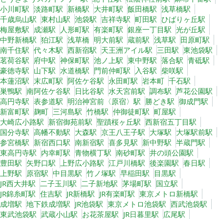
小川町駅
淡路町駅
新橋駅
大井町駅
飯田橋駅
浅草橋駅
千歳烏山駅
東村山駅
池袋駅
吉祥寺駅
町田駅
ひばりヶ丘駅
梅屋敷駅
成瀬駅
人形町駅
有楽町駅
銀座一丁目駅
光が丘駅
中野新橋駅
狛江駅
浅草橋
明大前駅
蔵前駅
浅草駅
田原町駅
南千住駅
代々木駅
西新宿駅
天王洲アイル駅
三田駅
東池袋駅
茗荷谷駅
府中駅
神保町駅
池ノ上駅
東中野駅
落合駅
青砥駅
豪徳寺駅
山下駅
水道橋駅
門前仲町駅
入谷駅
柴咲駅
本蓮沼駅
末広町駅
阿佐ケ谷駅
永田町駅
岩本町
千石駅
巣鴨駅
南阿佐ケ谷駅
日比谷駅
水天宮前駅
調布駅
芦花公園駅
高円寺駅
表参道駅
明治神宮前〈原宿〉駅
勝どき駅
御成門駅
新富町駅
麹町
三河島駅
竹橋駅
仲御徒町駅
町屋駅
大崎広小路駅
新宿御苑前駅
聖蹟桜ヶ丘駅
西新宿五丁目駅
国分寺駅
高幡不動駅
大森駅
京王八王子駅
大塚駅
大塚駅前駅
参宮橋駅
新宿西口駅
南新宿駅
喜多見駅
新中野駅
半蔵門駅
東高円寺駅
内幸町駅
青物横丁駅
南砂町駅
井の頭公園駅
豊田駅
矢野口駅
上野広小路駅
江戸川橋駅
後楽園駅
春日駅
上野駅
原宿駅
中目黒駅
竹ノ塚駅
早稲田駅
目黒駅
JR西大井駅
二子玉川駅
二子新地駅
茅場町駅
国立駅
JR錦糸町駅
住吉駅
JR新橋駅
JR有楽町駅
東京メトロ新橋駅
成増駅
地下鉄成増駅
JR池袋駅
東京メトロ池袋駅
西武池袋駅
東武池袋駅
武蔵小山駅
お花茶屋駅
JR日暮里駅
広尾駅