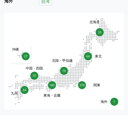
海外
台湾
北海道
35
沖縄
東北
27
64
北陸・甲信越
中国・四国
79
70
関東
180
378
84
九州
東海・近畿
海外
1