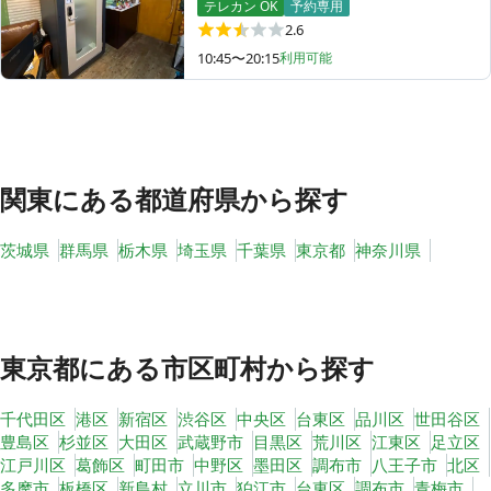
テレカン OK
予約専用
2.6
10:45〜20:15
利用可能
その他
トピックス
関東
にある都道府県から探す
茨城県
群馬県
栃木県
埼玉県
千葉県
東京都
神奈川県
東京都
にある市区町村から探す
千代田区
港区
新宿区
渋谷区
中央区
台東区
品川区
世田谷区
豊島区
杉並区
大田区
武蔵野市
目黒区
荒川区
江東区
足立区
江戸川区
葛飾区
町田市
中野区
墨田区
調布市
八王子市
北区
多摩市
板橋区
新島村
立川市
狛江市
台東区
調布市
青梅市