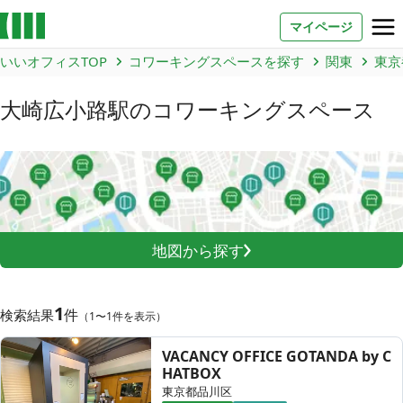
マイページ
いいオフィスTOP
コワーキングスペースを探す
関東
東京
お問い合わせ
大崎広小路駅
のコワーキングスペース
よくあるご質問
法人での利用
店舗オーナー様へ
地図から探す
いいオフィス（コワーキングスペース）
FCオーナー募集
1
件
検索結果
（1〜1件を表示）
いい会議室（会議室専用スペース）
FCオーナー募集
VACANCY OFFICE GOTANDA by C
HATBOX
コワーキング運営DXシステム
東京都品川区
E Solution