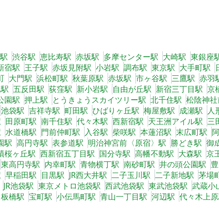
駅
渋谷駅
恵比寿駅
赤坂駅
多摩センター駅
大崎駅
東銀座
新宿駅
王子駅
赤坂見附駅
小岩駅
調布駅
東京駅
大手町駅
町
大門駅
浜松町駅
秋葉原駅
赤坂駅
市ヶ谷駅
三鷹駅
赤羽
堀駅
五反田駅
荻窪駅
新小岩駅
自由が丘駅
新宿三丁目駅
京
公園駅
押上駅
とうきょうスカイツリー駅
北千住駅
松陰神社
池袋駅
吉祥寺駅
町田駅
ひばりヶ丘駅
梅屋敷駅
成瀬駅
人
駅
田原町駅
南千住駅
代々木駅
西新宿駅
天王洲アイル駅
三
駅
水道橋駅
門前仲町駅
入谷駅
柴咲駅
本蓮沼駅
末広町駅
園駅
高円寺駅
表参道駅
明治神宮前〈原宿〉駅
勝どき駅
御
蹟桜ヶ丘駅
西新宿五丁目駅
国分寺駅
高幡不動駅
大森駅
京
東高円寺駅
内幸町駅
青物横丁駅
南砂町駅
井の頭公園駅
豊
駅
早稲田駅
目黒駅
JR西大井駅
二子玉川駅
二子新地駅
茅場
JR池袋駅
東京メトロ池袋駅
西武池袋駅
東武池袋駅
武蔵小
中板橋駅
宝町駅
小伝馬町駅
青山一丁目駅
河辺駅
代々木上原