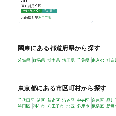
aO
東京都足立区
テレカン OK
予約専用
24時間営業
利用可能
関東
にある都道府県から探す
茨城県
群馬県
栃木県
埼玉県
千葉県
東京都
神奈
東京都
にある市区町村から探す
千代田区
港区
新宿区
渋谷区
中央区
台東区
品川
墨田区
調布市
八王子市
北区
多摩市
板橋区
新島