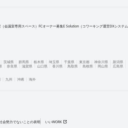
室（会議室専用スペース）FCオーナー募集
E Solution（コワーキング運営DXシステ
茨城県
群馬県
栃木県
埼玉県
千葉県
東京都
神奈川県
新潟県
県
奈良県
滋賀県
山口県
香川県
鳥取県
島根県
岡山県
広島県
国
九州
沖縄
海外
社会勢力でないことの表明
いいWORK