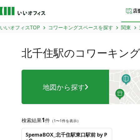
店
いいオフィスTOP
コワーキングスペースを探す
関東
北千住駅
のコワーキン
地図から探す
1
検索結果
件
（1〜1件を表示）
SpemaBOX_北千住駅東口駅前 by P