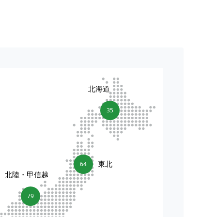
北海道
35
東北
64
北陸・甲信越
79