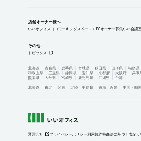
店舗オーナー様へ
いいオフィス（コワーキングスペース）FCオーナー募集
いい会議
その他
トピックス
北海道
青森県
岩手県
宮城県
秋田県
山形県
福島県
和歌山県
三重県
静岡県
愛知県
京都府
大阪府
兵庫
熊本県
大分県
宮崎県
鹿児島県
沖縄県
台湾
北海道
東北
関東
北陸・甲信越
東海・近畿
中国・四
運営会社
プライバシーポリシー
利用規約
特商法に基づく表記
反