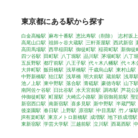
東京都
にある駅から探す
白金高輪駅
麻布十番駅
恵比寿駅（削除）
志村坂上
高尾山口駅
祖師ヶ谷大蔵駅
三軒茶屋駅
西武新宿
高田馬場駅
西早稲田駅
御徒町駅
稲荷町駅
新御徒
四ツ谷駅
田町駅
八丁堀駅
品川駅
茅場町駅
八丁
五反野駅
都庁前駅
八王子駅
代々木八幡駅
代々木
大井町駅
飯田橋駅
浅草橋駅
千歳烏山駅
東村山駅
中野新橋駅
狛江駅
浅草橋
明大前駅
蔵前駅
浅草
池ノ上駅
東中野駅
落合駅
青砥駅
豪徳寺駅
山下
南阿佐ケ谷駅
日比谷駅
水天宮前駅
調布駅
芦花公
仲御徒町駅
町屋駅
大崎広小路駅
新宿御苑前駅
聖
新宿西口駅
南新宿駅
喜多見駅
新中野駅
半蔵門駅
後楽園駅
春日駅
上野駅
原宿駅
中目黒駅
竹ノ塚
JR有楽町駅
東京メトロ新橋駅
成増駅
地下鉄成増駅
東新宿駅
学芸大学駅
三越前駅
立川駅
西葛西駅