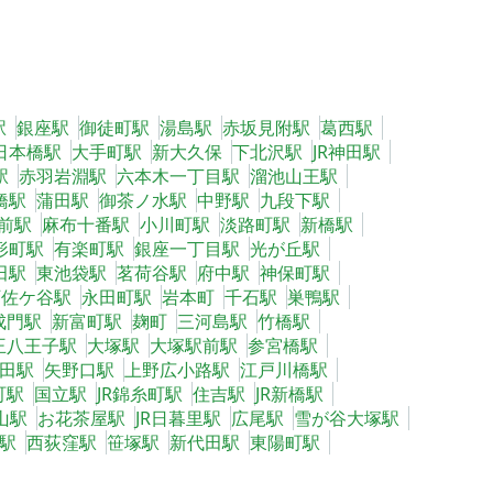
駅
銀座駅
御徒町駅
湯島駅
赤坂見附駅
葛西駅
日本橋駅
大手町駅
新大久保
下北沢駅
JR神田駅
駅
赤羽岩淵駅
六本木一丁目駅
溜池山王駅
橋駅
蒲田駅
御茶ノ水駅
中野駅
九段下駅
前駅
麻布十番駅
小川町駅
淡路町駅
新橋駅
形町駅
有楽町駅
銀座一丁目駅
光が丘駅
田駅
東池袋駅
茗荷谷駅
府中駅
神保町駅
阿佐ケ谷駅
永田町駅
岩本町
千石駅
巣鴨駅
成門駅
新富町駅
麹町
三河島駅
竹橋駅
王八王子駅
大塚駅
大塚駅前駅
参宮橋駅
田駅
矢野口駅
上野広小路駅
江戸川橋駅
町駅
国立駅
JR錦糸町駅
住吉駅
JR新橋駅
山駅
お花茶屋駅
JR日暮里駅
広尾駅
雪が谷大塚駅
駅
西荻窪駅
笹塚駅
新代田駅
東陽町駅