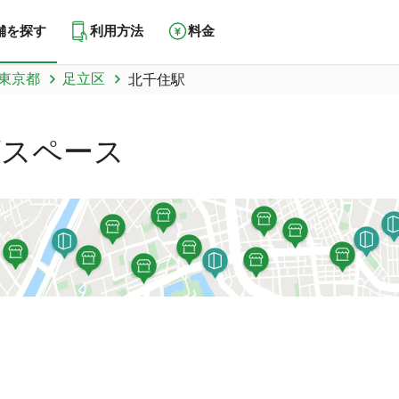
舗を探す
利用方法
料金
東京都
足立区
北千住駅
グスペース