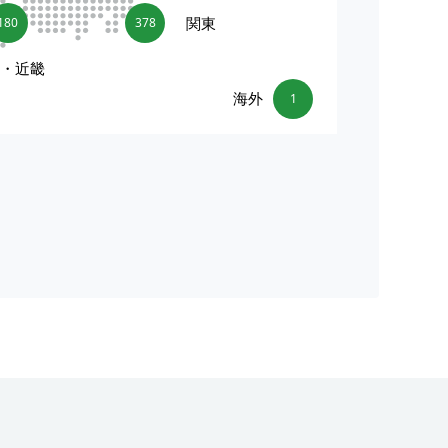
関東
180
378
海・近畿
海外
1