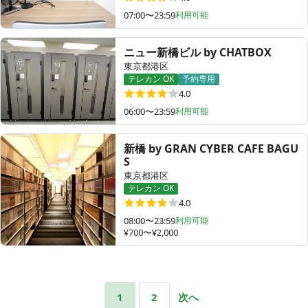
07:00〜23:59
利用可能
ニュー新橋ビル by CHATBOX
東京都港区
テレカン OK
予約専用
4.0
06:00〜23:59
利用可能
新橋 by GRAN CYBER CAFE BAGU
S
東京都港区
テレカン OK
4.0
08:00〜23:59
利用可能
¥700〜¥2,000
1
2
次へ