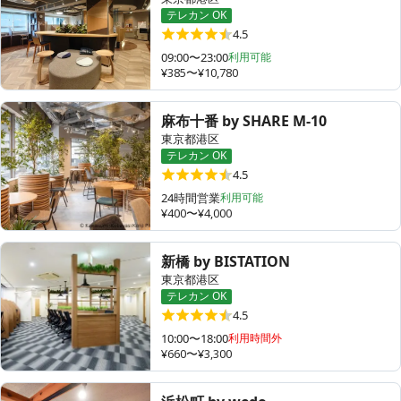
テレカン OK
4.5
09:00〜23:00
利用可能
¥385〜¥10,780
麻布十番 by SHARE M-10
東京都港区
テレカン OK
4.5
24時間営業
利用可能
¥400〜¥4,000
新橋 by BISTATION
東京都港区
テレカン OK
4.5
10:00〜18:00
利用時間外
¥660〜¥3,300