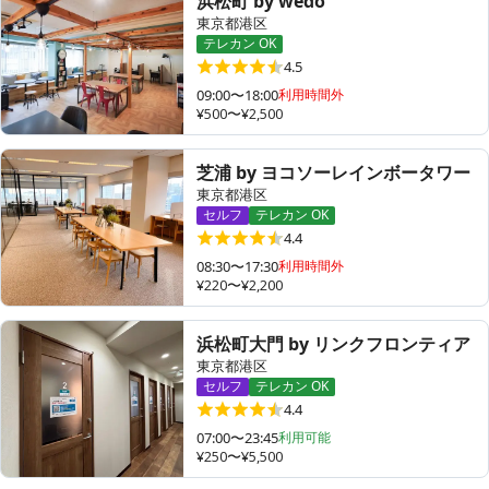
浜松町 by wedo
東京都港区
テレカン OK
4.5
09:00〜18:00
利用時間外
¥500〜¥2,500
芝浦 by ヨコソーレインボータワー
東京都港区
セルフ
テレカン OK
4.4
08:30〜17:30
利用時間外
¥220〜¥2,200
浜松町大門 by リンクフロンティア
東京都港区
セルフ
テレカン OK
4.4
07:00〜23:45
利用可能
¥250〜¥5,500