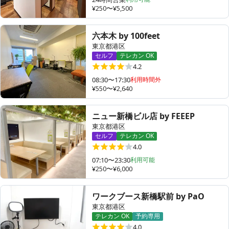
¥250〜¥5,500
六本木 by 100feet
東京都港区
セルフ
テレカン OK
4.2
08:30〜17:30
利用時間外
¥550〜¥2,640
ニュー新橋ビル店 by FEEEP
東京都港区
セルフ
テレカン OK
4.0
07:10〜23:30
利用可能
¥250〜¥6,000
ワークブース新橋駅前 by PaO
東京都港区
テレカン OK
予約専用
4.0