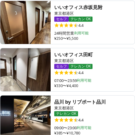
いいオフィス赤坂見附
東京都港区
セルフ
テレカン OK
4.4
24時間営業
利用可能
¥250〜¥5,500
いいオフィス田町
東京都港区
セルフ
テレカン OK
4.4
07:00〜23:59
利用可能
¥330〜¥4,400
品川 by リブポート品川
東京都港区
テレカン OK
4.4
09:00〜23:00
利用可能
¥385〜¥10,780