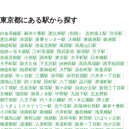
東京都
にある駅から探す
白金高輪駅
麻布十番駅
恵比寿駅（削除）
志村坂上駅
渋谷駅
恵比寿駅
赤坂駅
多摩センター駅
大崎駅
東銀座駅
銀座駅
御徒町駅
湯島駅
赤坂見附駅
葛西駅
高尾山口駅
祖師ヶ谷大蔵駅
三軒茶屋駅
西武新宿
新宿駅
王子駅
赤坂見附駅
小岩駅
調布駅
東京駅
大手町駅
日本橋駅
大手町駅
新大久保
下北沢駅
JR神田駅
高田馬場駅
西早稲田駅
御徒町駅
稲荷町駅
新御徒町
大門駅
浜松町駅
秋葉原駅
赤坂駅
市ヶ谷駅
三鷹駅
赤羽駅
赤羽岩淵駅
六本木一丁目駅
溜池山王駅
四ツ谷駅
田町駅
八丁堀駅
品川駅
茅場町駅
八丁堀駅
五反田駅
荻窪駅
新小岩駅
自由が丘駅
新宿三丁目駅
京橋駅
蒲田駅
御茶ノ水駅
中野駅
九段下駅
五反野駅
都庁前駅
八王子駅
代々木八幡駅
代々木公園駅
押上駅
とうきょうスカイツリー駅
北千住駅
松陰神社前駅
麻布十番駅
小川町駅
淡路町駅
新橋駅
大井町駅
飯田橋駅
浅草橋駅
千歳烏山駅
東村山駅
池袋駅
吉祥寺駅
町田駅
ひばりヶ丘駅
梅屋敷駅
成瀬駅
人形町駅
有楽町駅
銀座一丁目駅
光が丘駅