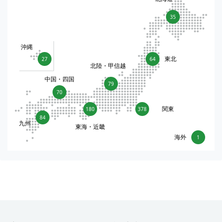
35
沖縄
東北
27
64
北陸・甲信越
中国・四国
79
70
関東
180
378
84
九州
東海・近畿
海外
1