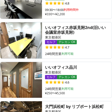
4.8
09:30〜18:00
利用時間外
¥330〜¥2,200
その他
いいオフィス赤坂見附2nd(旧いい
トピックス
会議室赤坂見附)
東京都港区
セルフ
テレカン OK
4.7
24時間営業
利用可能
いいオフィス品川
東京都港区
セルフ
テレカン OK
4.6
24時間営業
利用可能
¥250〜¥5,500
大門浜松町 by リブポート浜松町
東京都港区