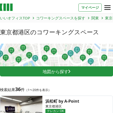
マイページ
いいオフィスTOP
コワーキングスペースを探す
関東
東京
お問い合わせ
東京都港区
のコワーキングスペース
よくあるご質問
法人での利用
店舗オーナー様へ
地図から探す
いいオフィス（コワーキングスペース）
FCオーナー募集
36
件
検索結果
（1〜20件を表示）
いい会議室（会議室専用スペース）
FCオーナー募集
浜松町 by A-Point
コワーキング運営DXシステム
東京都港区
テレカン OK
E Solution