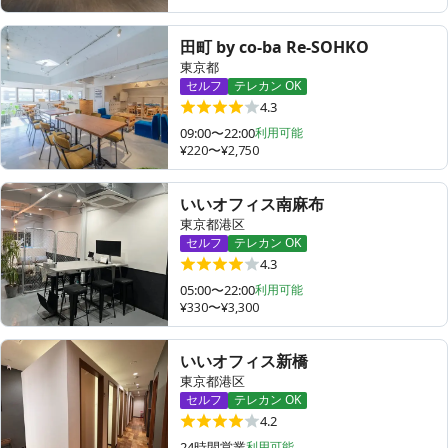
田町 by co-ba Re-SOHKO
東京都
セルフ
テレカン OK
4.3
09:00〜22:00
利用可能
¥220〜¥2,750
いいオフィス南麻布
東京都港区
セルフ
テレカン OK
4.3
05:00〜22:00
利用可能
¥330〜¥3,300
いいオフィス新橋
東京都港区
セルフ
テレカン OK
4.2
24時間営業
利用可能