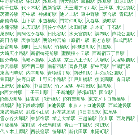
中野新橋駅
狛江駅
浅草橋
明大前駅
蔵前駅
浅草駅
田原町駅
南千住駅
代々木駅
西新宿駅
天王洲アイル駅
三田駅
東池袋駅
茗荷谷駅
府中駅
神保町駅
池ノ上駅
東中野駅
落合駅
青砥駅
豪徳寺駅
山下駅
水道橋駅
門前仲町駅
入谷駅
柴咲駅
本蓮沼駅
末広町駅
阿佐ケ谷駅
永田町駅
岩本町
千石駅
巣鴨駅
南阿佐ケ谷駅
日比谷駅
水天宮前駅
調布駅
芦花公園駅
高円寺駅
表参道駅
明治神宮前〈原宿〉駅
勝どき駅
御成門駅
新富町駅
麹町
三河島駅
竹橋駅
仲御徒町駅
町屋駅
大崎広小路駅
新宿御苑前駅
聖蹟桜ヶ丘駅
西新宿五丁目駅
国分寺駅
高幡不動駅
大森駅
京王八王子駅
大塚駅
大塚駅前駅
参宮橋駅
新宿西口駅
南新宿駅
喜多見駅
新中野駅
半蔵門駅
東高円寺駅
内幸町駅
青物横丁駅
南砂町駅
井の頭公園駅
豊田駅
矢野口駅
上野広小路駅
江戸川橋駅
後楽園駅
春日駅
上野駅
原宿駅
中目黒駅
竹ノ塚駅
早稲田駅
目黒駅
JR西大井駅
二子玉川駅
二子新地駅
茅場町駅
国立駅
JR錦糸町駅
住吉駅
JR新橋駅
JR有楽町駅
東京メトロ新橋駅
成増駅
地下鉄成増駅
JR池袋駅
東京メトロ池袋駅
西武池袋駅
東武池袋駅
武蔵小山駅
お花茶屋駅
JR日暮里駅
広尾駅
雪が谷大塚駅
東新宿駅
学芸大学駅
三越前駅
立川駅
西葛西駅
中板橋駅
宝町駅
小伝馬町駅
青山一丁目駅
河辺駅
代々木上原駅
西荻窪駅
笹塚駅
新代田駅
東陽町駅