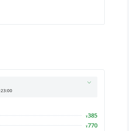
絡下さい。
ずに受付にお声掛けください。
ートHP問い合わせフォームよりお問い合わせく
23:00
間外
間外
385
23:00
¥
間外
770
¥