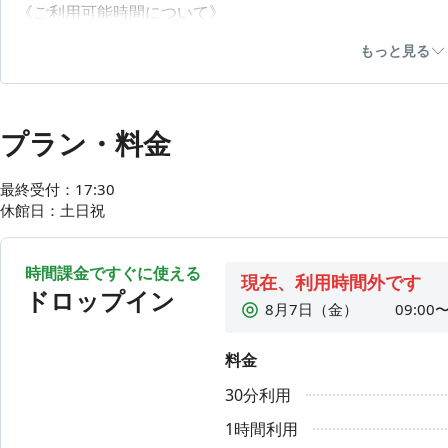
《ご利用可能時間について》
月～金 9:00～23:00完全退館
もっと見る
※最終受付時間17:30まで
（祝日年末年始除く）
《会議室のご利用について》
プラン・料金
利用可能人数：6名
料金(税込)：4,950円/1時間、2,475円/30分
最終受付：17:30

※会議室のご予約、お支払いは直接リブポート受付までご連
休館日：土日祝
※通常のドロップイン料金は不要ですので、チェックインせ
※空き状況の確認やご予約ご希望の方は、電話またはリブポ
時間課金ですぐに使える
ださい。
現在、利用時間外です
ドロップイン
8月7日（金）
09:00〜
8月8日（土）
利用時
料金
8月9日（日）
利用時
30分利用
8月10日（月）
09:00〜
8月11日（火）
利用時
1時間利用