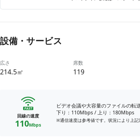
8時間利用
8時間30分利用
9時間利用
9時間30分利用
設備・サービス
10時間利用
10時間30分利用
広さ
席数
11時間利用
214.5㎡
119
11時間30分利用
12時間利用
12時間30分利用
ビデオ会議や大容量のファイルの転
13時間利用
下り：110Mbps
/
上り：180Mbps
回線の速度
13時間30分利用
※通信速度は参考値です。状況により上記
110
Mbps
14時間利用