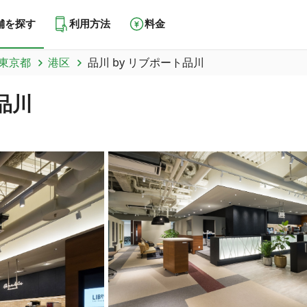
舗を探す
利用方法
料金
東京都
港区
品川 by リブポート品川
品川