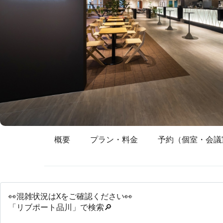
概要
プラン・料金
予約（個室・会議
👀混雑状況はXをご確認ください👀
「リブポート品川」で検索🔎