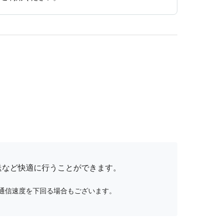
6,160
¥
6,545
¥
6,930
¥
7,315
¥
7,700
¥
8,085
¥
8,470
¥
8,855
¥
9,240
¥
9,625
¥
送など快適に行うことができます。
10,010
¥
10,395
通信速度を下回る場合もございます。
¥
10,780
¥