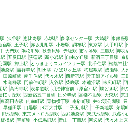
駅
渋谷駅
恵比寿駅
赤坂駅
多摩センター駅
大崎駅
東銀座
新宿駅
王子駅
赤坂見附駅
小岩駅
調布駅
東京駅
大手町駅
町
大門駅
浜松町駅
秋葉原駅
赤坂駅
市ヶ谷駅
三鷹駅
赤羽
堀駅
五反田駅
荻窪駅
新小岩駅
自由が丘駅
新宿三丁目駅
京
公園駅
押上駅
とうきょうスカイツリー駅
北千住駅
松陰神社
池袋駅
吉祥寺駅
町田駅
ひばりヶ丘駅
梅屋敷駅
成瀬駅
人
駅
田原町駅
南千住駅
代々木駅
西新宿駅
天王洲アイル駅
三
駅
水道橋駅
門前仲町駅
入谷駅
柴咲駅
本蓮沼駅
末広町駅
園駅
高円寺駅
表参道駅
明治神宮前〈原宿〉駅
勝どき駅
御
蹟桜ヶ丘駅
西新宿五丁目駅
国分寺駅
高幡不動駅
大森駅
京
東高円寺駅
内幸町駅
青物横丁駅
南砂町駅
井の頭公園駅
豊
駅
早稲田駅
目黒駅
JR西大井駅
二子玉川駅
二子新地駅
茅場
JR池袋駅
東京メトロ池袋駅
西武池袋駅
東武池袋駅
武蔵小
中板橋駅
宝町駅
小伝馬町駅
青山一丁目駅
河辺駅
代々木上原