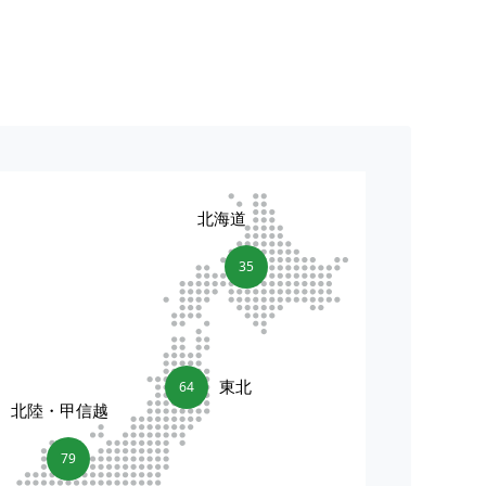
北海道
35
東北
64
北陸・甲信越
79