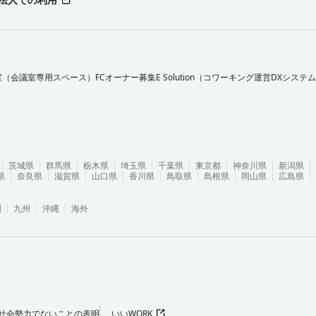
室（会議室専用スペース）FCオーナー募集
E Solution（コワーキング運営DXシステ
茨城県
群馬県
栃木県
埼玉県
千葉県
東京都
神奈川県
新潟県
県
奈良県
滋賀県
山口県
香川県
鳥取県
島根県
岡山県
広島県
国
九州
沖縄
海外
社会勢力でないことの表明
いいWORK