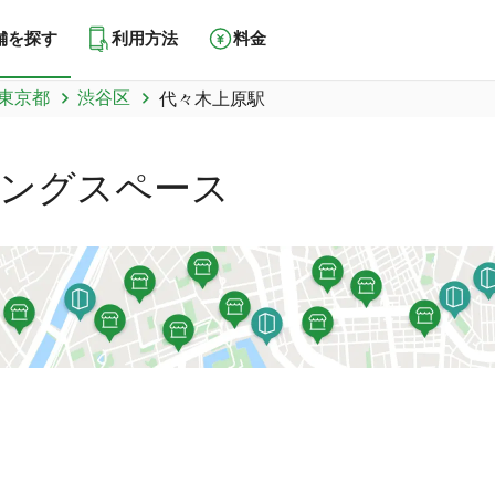
舗を探す
利用方法
料金
東京都
渋谷区
代々木上原駅
ングスペース