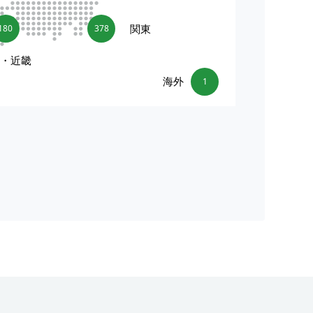
関東
180
378
海・近畿
海外
1