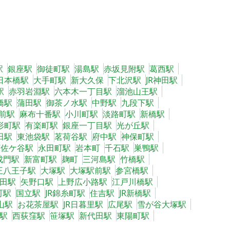
駅
銀座駅
御徒町駅
湯島駅
赤坂見附駅
葛西駅
日本橋駅
大手町駅
新大久保
下北沢駅
JR神田駅
駅
赤羽岩淵駅
六本木一丁目駅
溜池山王駅
橋駅
蒲田駅
御茶ノ水駅
中野駅
九段下駅
前駅
麻布十番駅
小川町駅
淡路町駅
新橋駅
形町駅
有楽町駅
銀座一丁目駅
光が丘駅
田駅
東池袋駅
茗荷谷駅
府中駅
神保町駅
阿佐ケ谷駅
永田町駅
岩本町
千石駅
巣鴨駅
成門駅
新富町駅
麹町
三河島駅
竹橋駅
王八王子駅
大塚駅
大塚駅前駅
参宮橋駅
田駅
矢野口駅
上野広小路駅
江戸川橋駅
町駅
国立駅
JR錦糸町駅
住吉駅
JR新橋駅
山駅
お花茶屋駅
JR日暮里駅
広尾駅
雪が谷大塚駅
駅
西荻窪駅
笹塚駅
新代田駅
東陽町駅