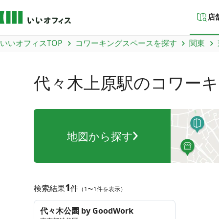
店
いいオフィスTOP
コワーキングスペースを探す
関東
代々木上原駅
のコワーキ
地図から探す
1
検索結果
件
（1〜1件を表示）
代々木公園 by GoodWork