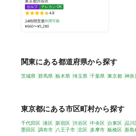
東京都渋谷区
セルフ
テレカン OK
4.8
24時間営業
利用可能
¥660〜¥5,280
関東
にある都道府県から探す
茨城県
群馬県
栃木県
埼玉県
千葉県
東京都
神奈
東京都
にある市区町村から探す
千代田区
港区
新宿区
渋谷区
中央区
台東区
品川
墨田区
調布市
八王子市
北区
多摩市
板橋区
新島