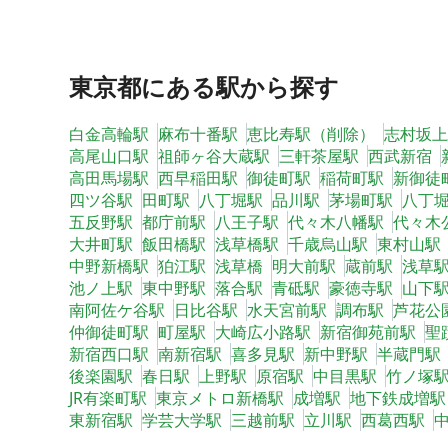
東京都
にある駅から探す
白金高輪駅
麻布十番駅
恵比寿駅（削除）
志村坂上
高尾山口駅
祖師ヶ谷大蔵駅
三軒茶屋駅
西武新宿
高田馬場駅
西早稲田駅
御徒町駅
稲荷町駅
新御徒
四ツ谷駅
田町駅
八丁堀駅
品川駅
茅場町駅
八丁
五反野駅
都庁前駅
八王子駅
代々木八幡駅
代々木
大井町駅
飯田橋駅
浅草橋駅
千歳烏山駅
東村山駅
中野新橋駅
狛江駅
浅草橋
明大前駅
蔵前駅
浅草
池ノ上駅
東中野駅
落合駅
青砥駅
豪徳寺駅
山下
南阿佐ケ谷駅
日比谷駅
水天宮前駅
調布駅
芦花公
仲御徒町駅
町屋駅
大崎広小路駅
新宿御苑前駅
聖
新宿西口駅
南新宿駅
喜多見駅
新中野駅
半蔵門駅
後楽園駅
春日駅
上野駅
原宿駅
中目黒駅
竹ノ塚
JR有楽町駅
東京メトロ新橋駅
成増駅
地下鉄成増駅
東新宿駅
学芸大学駅
三越前駅
立川駅
西葛西駅