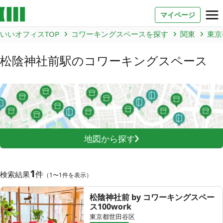
マイページ
いいオフィスTOP
コワーキングスペースを探す
関東
東京
お問い合わせ
松陰神社前駅
のコワーキングスペース
よくあるご質問
法人での利用
店舗オーナー様へ
地図から探す
いいオフィス（コワーキングスペース）
FCオーナー募集
1
件
検索結果
（1〜1件を表示）
いい会議室（会議室専用スペース）
FCオーナー募集
松陰神社前 by コワーキングスペー
ス100work
コワーキング運営DXシステム
東京都世田谷区
E Solution