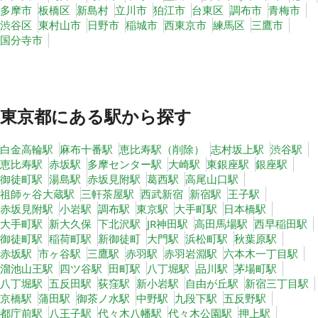
多摩市
板橋区
新島村
立川市
狛江市
台東区
調布市
青梅市
渋谷区
東村山市
日野市
稲城市
西東京市
練馬区
三鷹市
国分寺市
東京都
にある駅から探す
白金高輪駅
麻布十番駅
恵比寿駅（削除）
志村坂上駅
渋谷駅
恵比寿駅
赤坂駅
多摩センター駅
大崎駅
東銀座駅
銀座駅
御徒町駅
湯島駅
赤坂見附駅
葛西駅
高尾山口駅
祖師ヶ谷大蔵駅
三軒茶屋駅
西武新宿
新宿駅
王子駅
赤坂見附駅
小岩駅
調布駅
東京駅
大手町駅
日本橋駅
大手町駅
新大久保
下北沢駅
JR神田駅
高田馬場駅
西早稲田駅
御徒町駅
稲荷町駅
新御徒町
大門駅
浜松町駅
秋葉原駅
赤坂駅
市ヶ谷駅
三鷹駅
赤羽駅
赤羽岩淵駅
六本木一丁目駅
溜池山王駅
四ツ谷駅
田町駅
八丁堀駅
品川駅
茅場町駅
八丁堀駅
五反田駅
荻窪駅
新小岩駅
自由が丘駅
新宿三丁目駅
京橋駅
蒲田駅
御茶ノ水駅
中野駅
九段下駅
五反野駅
都庁前駅
八王子駅
代々木八幡駅
代々木公園駅
押上駅