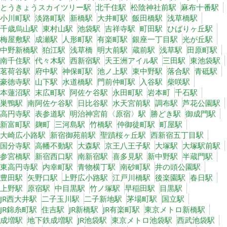
とうきょうスカイツリー駅
北千住駅
松陰神社前駅
麻布十番駅
小川町駅
淡路町駅
新橋駅
大井町駅
飯田橋駅
浅草橋駅
千歳烏山駅
東村山駅
池袋駅
吉祥寺駅
町田駅
ひばりヶ丘駅
梅屋敷駅
成瀬駅
人形町駅
有楽町駅
銀座一丁目駅
光が丘駅
中野新橋駅
狛江駅
浅草橋
明大前駅
蔵前駅
浅草駅
田原町駅
南千住駅
代々木駅
西新宿駅
天王洲アイル駅
三田駅
東池袋駅
茗荷谷駅
府中駅
神保町駅
池ノ上駅
東中野駅
落合駅
青砥駅
豪徳寺駅
山下駅
水道橋駅
門前仲町駅
入谷駅
柴咲駅
本蓮沼駅
末広町駅
阿佐ケ谷駅
永田町駅
岩本町
千石駅
巣鴨駅
南阿佐ケ谷駅
日比谷駅
水天宮前駅
調布駅
芦花公園駅
高円寺駅
表参道駅
明治神宮前〈原宿〉駅
勝どき駅
御成門駅
新富町駅
麹町
三河島駅
竹橋駅
仲御徒町駅
町屋駅
大崎広小路駅
新宿御苑前駅
聖蹟桜ヶ丘駅
西新宿五丁目駅
国分寺駅
高幡不動駅
大森駅
京王八王子駅
大塚駅
大塚駅前駅
参宮橋駅
新宿西口駅
南新宿駅
喜多見駅
新中野駅
半蔵門駅
東高円寺駅
内幸町駅
青物横丁駅
南砂町駅
井の頭公園駅
豊田駅
矢野口駅
上野広小路駅
江戸川橋駅
後楽園駅
春日駅
上野駅
原宿駅
中目黒駅
竹ノ塚駅
早稲田駅
目黒駅
JR西大井駅
二子玉川駅
二子新地駅
茅場町駅
国立駅
JR錦糸町駅
住吉駅
JR新橋駅
JR有楽町駅
東京メトロ新橋駅
成増駅
地下鉄成増駅
JR池袋駅
東京メトロ池袋駅
西武池袋駅