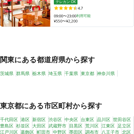
テレカン OK
4.7
09:00〜23:00
利用可能
¥550〜¥2,200
その他
トピックス
関東
にある都道府県から探す
茨城県
群馬県
栃木県
埼玉県
千葉県
東京都
神奈川県
東京都
にある市区町村から探す
千代田区
港区
新宿区
渋谷区
中央区
台東区
品川区
世田谷区
豊島区
杉並区
大田区
武蔵野市
目黒区
荒川区
江東区
足立区
江戸川区
葛飾区
町田市
中野区
墨田区
調布市
八王子市
北区