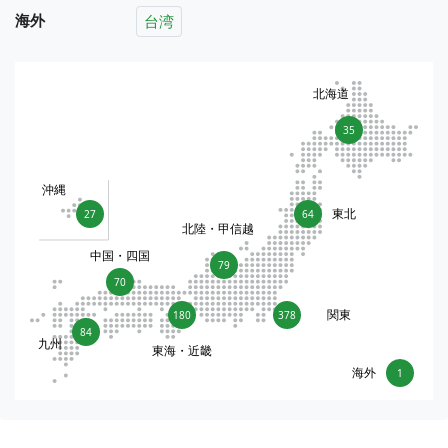
海外
台湾
北海道
35
沖縄
東北
27
64
北陸・甲信越
中国・四国
79
70
関東
180
378
84
九州
東海・近畿
海外
1