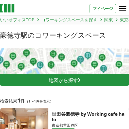
マイページ
いいオフィスTOP
コワーキングスペースを探す
関東
東京
お問い合わせ
豪徳寺駅
のコワーキングスペース
よくあるご質問
法人での利用
店舗オーナー様へ
地図から探す
いいオフィス（コワーキングスペース）
FCオーナー募集
1
件
検索結果
（1〜1件を表示）
いい会議室（会議室専用スペース）
FCオーナー募集
世田谷豪徳寺 by Working cafe ha
lo
コワーキング運営DXシステム
東京都世田谷区
E Solution