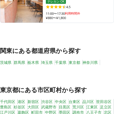
テレカン OK
4.5
11:00〜17:30
利用時間外
¥880〜¥1,800
その他
トピックス
関東
にある都道府県から探す
茨城県
群馬県
栃木県
埼玉県
千葉県
東京都
神奈川県
東京都
にある市区町村から探す
千代田区
港区
新宿区
渋谷区
中央区
台東区
品川区
世田谷区
豊島区
杉並区
大田区
武蔵野市
目黒区
荒川区
江東区
足立区
江戸川区
葛飾区
町田市
中野区
墨田区
調布市
八王子市
北区