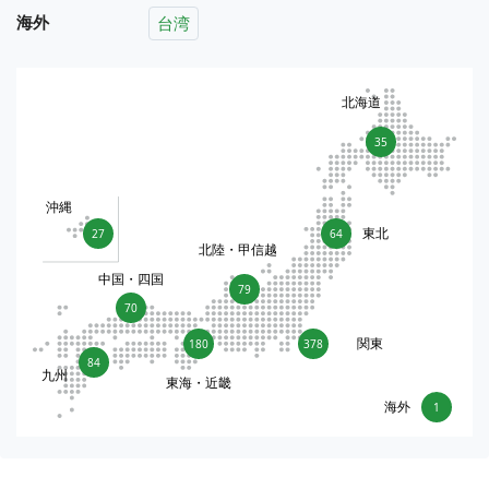
海外
台湾
北海道
35
沖縄
東北
27
64
北陸・甲信越
中国・四国
79
70
関東
180
378
84
九州
東海・近畿
海外
1