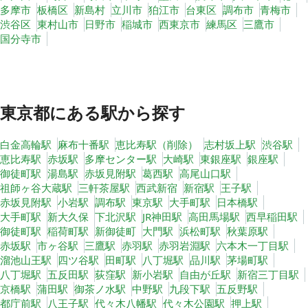
多摩市
板橋区
新島村
立川市
狛江市
台東区
調布市
青梅市
渋谷区
東村山市
日野市
稲城市
西東京市
練馬区
三鷹市
国分寺市
東京都
にある駅から探す
白金高輪駅
麻布十番駅
恵比寿駅（削除）
志村坂上駅
渋谷駅
恵比寿駅
赤坂駅
多摩センター駅
大崎駅
東銀座駅
銀座駅
御徒町駅
湯島駅
赤坂見附駅
葛西駅
高尾山口駅
祖師ヶ谷大蔵駅
三軒茶屋駅
西武新宿
新宿駅
王子駅
赤坂見附駅
小岩駅
調布駅
東京駅
大手町駅
日本橋駅
大手町駅
新大久保
下北沢駅
JR神田駅
高田馬場駅
西早稲田駅
御徒町駅
稲荷町駅
新御徒町
大門駅
浜松町駅
秋葉原駅
赤坂駅
市ヶ谷駅
三鷹駅
赤羽駅
赤羽岩淵駅
六本木一丁目駅
溜池山王駅
四ツ谷駅
田町駅
八丁堀駅
品川駅
茅場町駅
八丁堀駅
五反田駅
荻窪駅
新小岩駅
自由が丘駅
新宿三丁目駅
京橋駅
蒲田駅
御茶ノ水駅
中野駅
九段下駅
五反野駅
都庁前駅
八王子駅
代々木八幡駅
代々木公園駅
押上駅