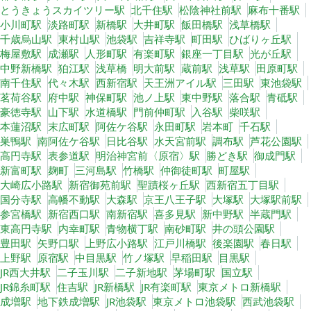
とうきょうスカイツリー駅
北千住駅
松陰神社前駅
麻布十番駅
小川町駅
淡路町駅
新橋駅
大井町駅
飯田橋駅
浅草橋駅
千歳烏山駅
東村山駅
池袋駅
吉祥寺駅
町田駅
ひばりヶ丘駅
梅屋敷駅
成瀬駅
人形町駅
有楽町駅
銀座一丁目駅
光が丘駅
中野新橋駅
狛江駅
浅草橋
明大前駅
蔵前駅
浅草駅
田原町駅
南千住駅
代々木駅
西新宿駅
天王洲アイル駅
三田駅
東池袋駅
茗荷谷駅
府中駅
神保町駅
池ノ上駅
東中野駅
落合駅
青砥駅
豪徳寺駅
山下駅
水道橋駅
門前仲町駅
入谷駅
柴咲駅
本蓮沼駅
末広町駅
阿佐ケ谷駅
永田町駅
岩本町
千石駅
巣鴨駅
南阿佐ケ谷駅
日比谷駅
水天宮前駅
調布駅
芦花公園駅
高円寺駅
表参道駅
明治神宮前〈原宿〉駅
勝どき駅
御成門駅
新富町駅
麹町
三河島駅
竹橋駅
仲御徒町駅
町屋駅
大崎広小路駅
新宿御苑前駅
聖蹟桜ヶ丘駅
西新宿五丁目駅
国分寺駅
高幡不動駅
大森駅
京王八王子駅
大塚駅
大塚駅前駅
参宮橋駅
新宿西口駅
南新宿駅
喜多見駅
新中野駅
半蔵門駅
東高円寺駅
内幸町駅
青物横丁駅
南砂町駅
井の頭公園駅
豊田駅
矢野口駅
上野広小路駅
江戸川橋駅
後楽園駅
春日駅
上野駅
原宿駅
中目黒駅
竹ノ塚駅
早稲田駅
目黒駅
JR西大井駅
二子玉川駅
二子新地駅
茅場町駅
国立駅
JR錦糸町駅
住吉駅
JR新橋駅
JR有楽町駅
東京メトロ新橋駅
成増駅
地下鉄成増駅
JR池袋駅
東京メトロ池袋駅
西武池袋駅