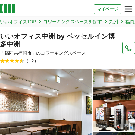
マイページ
いいオフィスTOP
コワーキングスペースを探す
九州
福岡
お問い合わせ
いいオフィス中洲 by ベッセルイン博
多中洲
よくあるご質問
「
福岡県
福岡市
」のコワーキングスペース
法人での利用
（
12
）
店舗オーナー様へ
いいオフィス（コワーキングスペース）
FCオーナー募集
いい会議室（会議室専用スペース）
FCオーナー募集
コワーキング運営DXシステム
E Solution