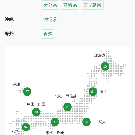
大分県
宮崎県
鹿児島県
沖縄
沖縄県
海外
台湾
北海道
35
沖縄
東北
27
64
北陸・甲信越
中国・四国
79
70
関東
180
378
84
九州
東海・近畿