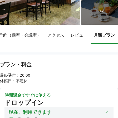
+4
その他
トピックス
予約（個室・会議室）
アクセス
レビュー
月額プラン
プラン・料金
最終受付：20:00

休館日：不定休
時間課金ですぐに使える
ドロップイン
現在、利用できます