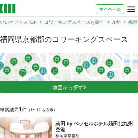
マイページ
いいオフィスTOP
コワーキングスペースを探す
九州
福岡
お問い合わせ
福岡県京都郡
のコワーキングスペース
よくあるご質問
法人での利用
店舗オーナー様へ
地図から探す
いいオフィス（コワーキングスペース）
FCオーナー募集
1
件
検索結果
（1〜1件を表示）
いい会議室（会議室専用スペース）
FCオーナー募集
苅田 by ベッセルホテル苅田北九州
空港
コワーキング運営DXシステム
福岡県京都郡
E Solution