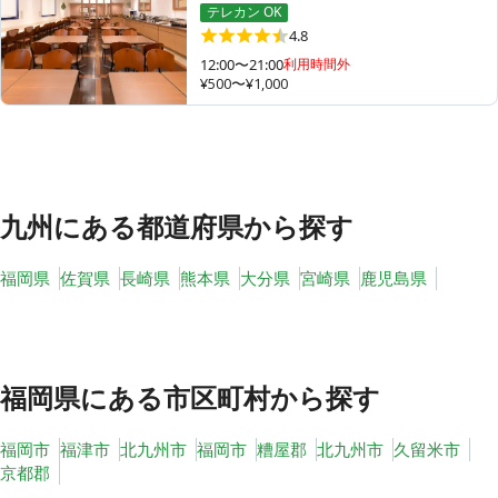
テレカン OK
4.8
12:00〜21:00
利用時間外
¥500〜¥1,000
その他
トピックス
九州
にある都道府県から探す
福岡県
佐賀県
長崎県
熊本県
大分県
宮崎県
鹿児島県
福岡県
にある市区町村から探す
福岡市
福津市
北九州市
福岡市
糟屋郡
北九州市
久留米市
京都郡