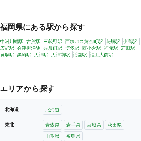
福岡県
にある駅から探す
中洲川端駅
古賀駅
三荻野駅
西鉄バス黄金町駅
花畑駅
小高駅
広野駅
会津柳津駅
呉服町駅
博多駅
西小倉駅
福間駅
苅田駅
貝塚駅
黒崎駅
天神駅
天神南駅
祇園駅
福工大前駅
エリアから探す
北海道
北海道
東北
青森県
岩手県
宮城県
秋田県
山形県
福島県