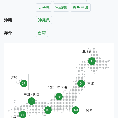
大分県
宮崎県
鹿児島県
沖縄
沖縄県
海外
台湾
北海道
35
沖縄
東北
27
64
北陸・甲信越
中国・四国
79
70
関東
180
378
84
九州