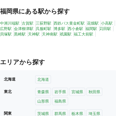
福岡県
にある駅から探す
中洲川端駅
古賀駅
三荻野駅
西鉄バス黄金町駅
花畑駅
小高駅
広野駅
会津柳津駅
呉服町駅
博多駅
西小倉駅
福間駅
苅田駅
貝塚駅
黒崎駅
天神駅
天神南駅
祇園駅
福工大前駅
エリアから探す
北海道
北海道
東北
青森県
岩手県
宮城県
秋田県
山形県
福島県
関東
茨城県
群馬県
栃木県
埼玉県