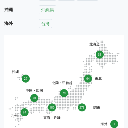
沖縄
沖縄県
海外
台湾
北海道
35
沖縄
東北
27
64
北陸・甲信越
中国・四国
79
70
関東
180
378
84
九州
東海・近畿
海外
1