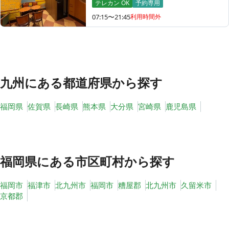
テレカン OK
予約専用
07:15〜21:45
利用時間外
その他
トピックス
九州
にある都道府県から探す
福岡県
佐賀県
長崎県
熊本県
大分県
宮崎県
鹿児島県
福岡県
にある市区町村から探す
福岡市
福津市
北九州市
福岡市
糟屋郡
北九州市
久留米市
京都郡