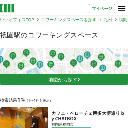
マイページ
いいオフィスTOP
コワーキングスペースを探す
九州
福岡
お問い合わせ
祇園駅
のコワーキングスペース
よくあるご質問
法人での利用
店舗オーナー様へ
地図から探す
いいオフィス（コワーキングスペース）
FCオーナー募集
1
件
検索結果
（1〜1件を表示）
いい会議室（会議室専用スペース）
FCオーナー募集
カフェ・ベローチェ博多大博通り b
y CHATBOX
コワーキング運営DXシステム
福岡県福岡市
E Solution