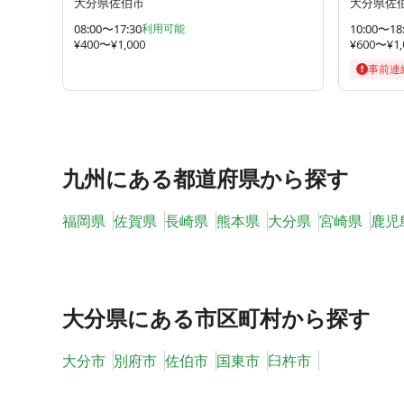
大分県佐伯市
大分県佐
08:00〜17:30
利用可能
10:00〜18
¥400〜¥1,000
¥600〜¥1,
事前連
九州
にある都道府県から探す
福岡県
佐賀県
長崎県
熊本県
大分県
宮崎県
鹿児
大分県
にある市区町村から探す
大分市
別府市
佐伯市
国東市
臼杵市