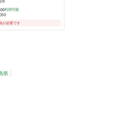
伯市
:00
利用可能
050
絡が必要です
島県