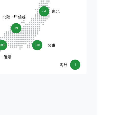
東北
64
北陸・甲信越
79
関東
180
378
海・近畿
海外
1