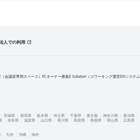
法人での利用
室（会議室専用スペース）FCオーナー募集
E Solution（コワーキング運営DXシステ
茨城県
群馬県
栃木県
埼玉県
千葉県
東京都
神奈川県
新潟県
県
奈良県
滋賀県
山口県
香川県
鳥取県
島根県
岡山県
広島県
国
九州
沖縄
海外