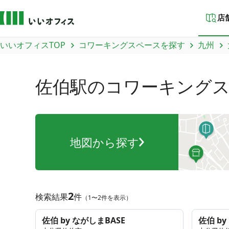
店
いいオフィスTOP
コワーキングスペースを探す
九州
佐伯駅
のコワーキング
地図から探す
2
検索結果
件
（1〜2件を表示）
佐伯 by ながしまBASE
佐伯 b