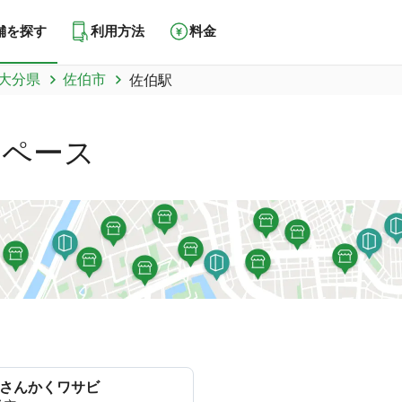
舗を探す
利用方法
料金
大分県
佐伯市
佐伯駅
スペース
y さんかくワサビ