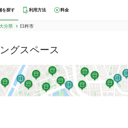
舗を探す
利用方法
料金
大分県
臼杵市
ングスペース