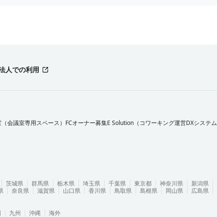
法人での利用
室（会議室専用スペース）FCオーナー募集
E Solution（コワーキング運営DXシステ
茨城県
群馬県
栃木県
埼玉県
千葉県
東京都
神奈川県
新潟県
県
奈良県
滋賀県
山口県
香川県
鳥取県
島根県
岡山県
広島県
国
九州
沖縄
海外