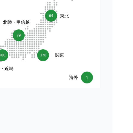
東北
64
北陸・甲信越
79
関東
180
378
海・近畿
海外
1