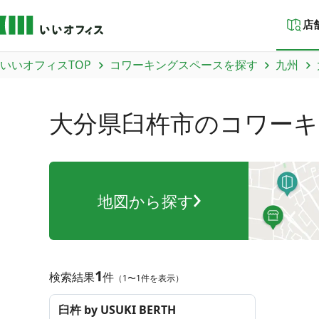
店
いいオフィスTOP
コワーキングスペースを探す
九州
大分県臼杵市
のコワーキ
地図から探す
1
検索結果
件
（1〜1件を表示）
臼杵 by USUKI BERTH