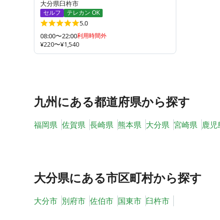
大分県臼杵市
セルフ
テレカン OK
5.0
08:00〜22:00
利用時間外
¥220〜¥1,540
九州
にある都道府県から探す
福岡県
佐賀県
長崎県
熊本県
大分県
宮崎県
鹿児
大分県
にある市区町村から探す
大分市
別府市
佐伯市
国東市
臼杵市