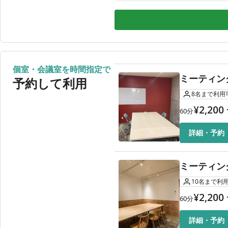
8月10日（月）
10:00〜
8月11日（火）
利用時
8月12日（水）
10:00〜
8月13日（木）
10:00〜
8月14日（金）
10:00〜
個室・会議室を時間指定で
ミーティン
8月15日（土）
利用時
予約して利用
8
名
まで利用
¥
2,200
60
分
詳細・予約
ミーティン
10
名
まで利
¥
2,200
60
分
詳細・予約