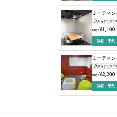
ミーティン
6
名
まで利用
¥
1,100
60
分
詳細・予約
ミーティン
8
名
まで利用
¥
2,200
60
分
詳細・予約