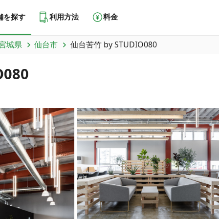
舗を探す
利用方法
料金
宮城県
仙台市
仙台苦竹 by STUDIO080
080