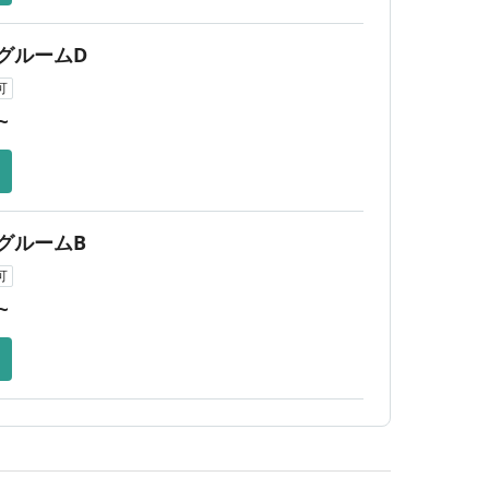
グルームD
可
~
グルームB
可
~