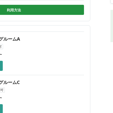
19:00
間外
利用方法
19:00
19:00
19:00
グルームA
間外
可
~
グルームC
用可
~