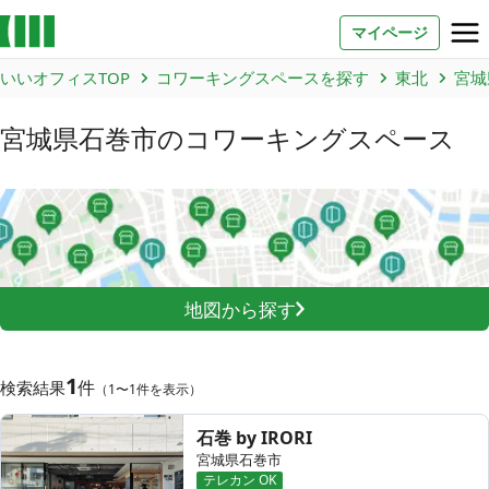
マイページ
いいオフィスTOP
コワーキングスペースを探す
東北
宮城
お問い合わせ
宮城県石巻市
のコワーキングスペース
よくあるご質問
法人での利用
店舗オーナー様へ
地図から探す
いいオフィス（コワーキングスペース）
FCオーナー募集
1
件
検索結果
（1〜1件を表示）
いい会議室（会議室専用スペース）
FCオーナー募集
石巻 by IRORI
コワーキング運営DXシステム
宮城県石巻市
テレカン OK
E Solution