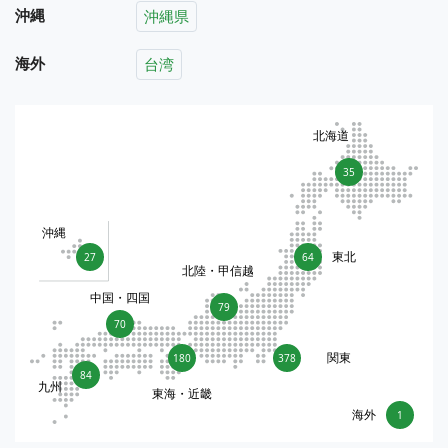
沖縄
沖縄県
海外
台湾
北海道
35
沖縄
東北
27
64
北陸・甲信越
中国・四国
79
70
関東
180
378
84
九州
東海・近畿
海外
1