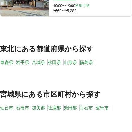
10:00〜19:00
利用可能
¥660〜¥5,280
その他
トピックス
東北
にある都道府県から探す
青森県
岩手県
宮城県
秋田県
山形県
福島県
宮城県
にある市区町村から探す
仙台市
石巻市
加美郡
牡鹿郡
柴田郡
白石市
登米市