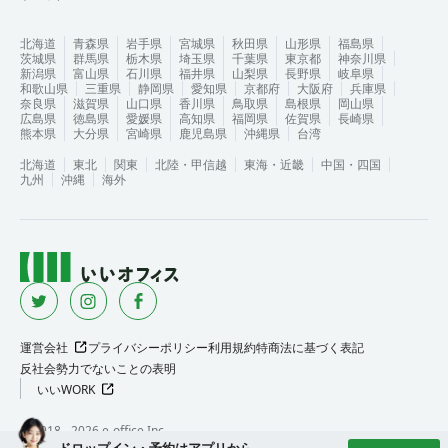
北海道
青森県
岩手県
宮城県
秋田県
山形県
福島県
茨城県
群馬県
栃木県
埼玉県
千葉県
東京都
神奈川県
新潟県
富山県
石川県
福井県
山梨県
長野県
岐阜県
和歌山県
三重県
静岡県
愛知県
京都府
大阪府
兵庫県
奈良県
滋賀県
山口県
香川県
鳥取県
島根県
岡山県
広島県
徳島県
愛媛県
高知県
福岡県
佐賀県
長崎県
熊本県
大分県
宮崎県
鹿児島県
沖縄県
台湾
北海道
東北
関東
北陸・甲信越
東海・近畿
中国・四国
九州
沖縄
海外
運営会社
プライバシーポリシー
利用規約
特商法に基づく表記
反社会勢力でないことの表明
いいWORK
©︎ 2018 -
2026
e-office Inc.
ドロップイン・予約はアプリから