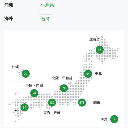
沖縄
沖縄県
海外
台湾
北海道
35
沖縄
東北
27
64
北陸・甲信越
中国・四国
79
70
関東
180
378
84
九州
東海・近畿
海外
1