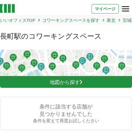
マイページ
いいオフィスTOP
コワーキングスペースを探す
東北
宮城
お問い合わせ
長町駅
のコワーキングスペース
よくあるご質問
法人での利用
店舗オーナー様へ
地図から探す
いいオフィス（コワーキングスペース）
FCオーナー募集
条件に該当する店舗が
いい会議室（会議室専用スペース）
FCオーナー募集
見つかりませんでした
条件を変えて再度お試しください
コワーキング運営DXシステム
E Solution