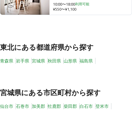
10:00〜18:00
利用可能
¥550〜¥1,100
その他
トピックス
東北
にある都道府県から探す
青森県
岩手県
宮城県
秋田県
山形県
福島県
宮城県
にある市区町村から探す
仙台市
石巻市
加美郡
牡鹿郡
柴田郡
白石市
登米市