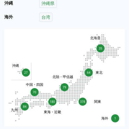
沖縄
沖縄県
海外
台湾
北海道
35
沖縄
東北
27
64
北陸・甲信越
中国・四国
79
70
関東
180
378
84
九州
東海・近畿
海外
1