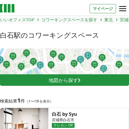
マイページ
いいオフィスTOP
コワーキングスペースを探す
東北
宮城
お問い合わせ
白石駅
のコワーキングスペース
よくあるご質問
法人での利用
店舗オーナー様へ
地図から探す
いいオフィス（コワーキングスペース）
FCオーナー募集
1
件
検索結果
（1〜1件を表示）
いい会議室（会議室専用スペース）
FCオーナー募集
白石 by Syu
宮城県白石市
コワーキング運営DXシステム
テレカン OK
E Solution