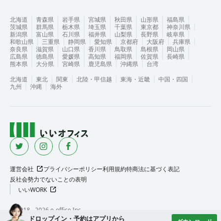
北海道
青森県
岩手県
宮城県
秋田県
山形県
福島県
茨城県
群馬県
栃木県
埼玉県
千葉県
東京都
神奈川県
新潟県
富山県
石川県
福井県
山梨県
長野県
岐阜県
和歌山県
三重県
静岡県
愛知県
京都府
大阪府
兵庫県
奈良県
滋賀県
山口県
香川県
鳥取県
島根県
岡山県
広島県
徳島県
愛媛県
高知県
福岡県
佐賀県
長崎県
熊本県
大分県
宮崎県
鹿児島県
沖縄県
台湾
北海道
東北
関東
北陸・甲信越
東海・近畿
中国・四国
九州
沖縄
海外
運営会社
プライバシーポリシー
利用規約
特商法に基づく表記
反社会勢力でないことの表明
いいWORK
©︎ 2018 -
2026
e-office Inc.
ドロップイン・予約はアプリから