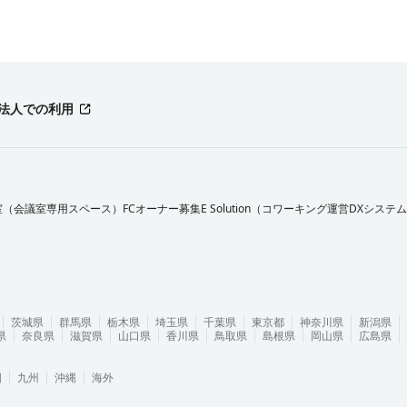
法人での利用
室（会議室専用スペース）FCオーナー募集
E Solution（コワーキング運営DXシステ
茨城県
群馬県
栃木県
埼玉県
千葉県
東京都
神奈川県
新潟県
県
奈良県
滋賀県
山口県
香川県
鳥取県
島根県
岡山県
広島県
国
九州
沖縄
海外