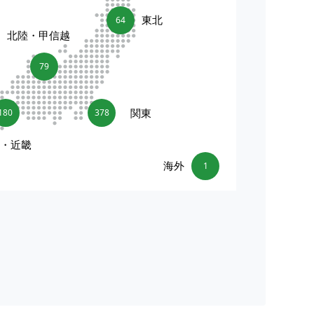
東北
64
北陸・甲信越
79
関東
180
378
海・近畿
海外
1