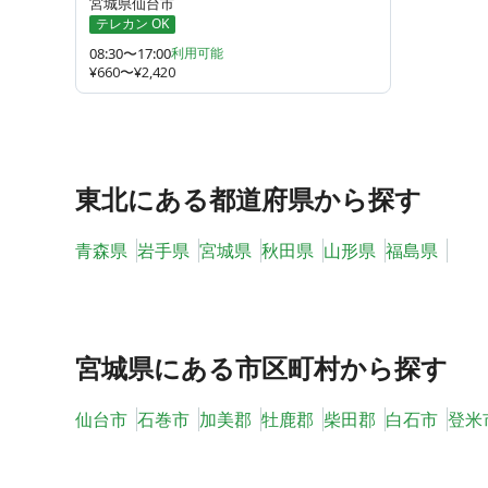
宮城県仙台市
テレカン OK
08:30〜17:00
利用可能
¥660〜¥2,420
東北
にある都道府県から探す
青森県
岩手県
宮城県
秋田県
山形県
福島県
宮城県
にある市区町村から探す
仙台市
石巻市
加美郡
牡鹿郡
柴田郡
白石市
登米