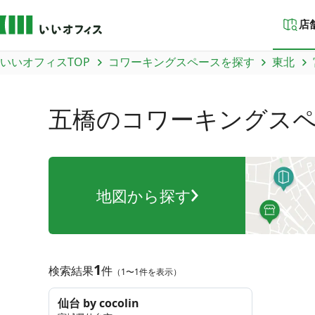
店
いいオフィスTOP
コワーキングスペースを探す
東北
五橋
のコワーキングス
地図から探す
1
検索結果
件
（1〜1件を表示）
仙台 by cocolin