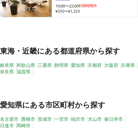
10:00〜22:00
利用時間外
¥330〜¥1,320
その他
トピックス
東海・近畿
にある都道府県から探す
岐阜県
和歌山県
三重県
静岡県
愛知県
京都府
大阪府
兵庫県
奈良県
滋賀県
愛知県
にある市区町村から探す
名古屋市
豊橋市
安城市
一宮市
稲沢市
犬山市
春日井市
日進市
岡崎市