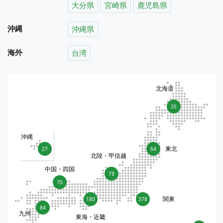
大分県
宮崎県
鹿児島県
沖縄
沖縄県
海外
台湾
北海道
35
沖縄
東北
27
64
北陸・甲信越
中国・四国
79
70
関東
180
378
84
九州
東海・近畿