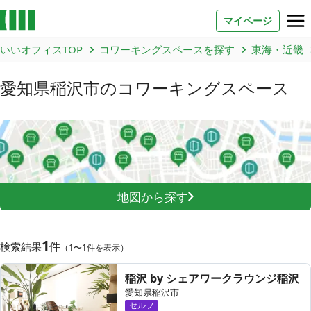
マイページ
いいオフィスTOP
コワーキングスペースを探す
東海・近畿
お問い合わせ
愛知県稲沢市
のコワーキングスペース
よくあるご質問
法人での利用
店舗オーナー様へ
地図から探す
いいオフィス（コワーキングスペース）
FCオーナー募集
1
件
検索結果
（1〜1件を表示）
いい会議室（会議室専用スペース）
FCオーナー募集
稲沢 by シェアワークラウンジ稲沢
コワーキング運営DXシステム
愛知県稲沢市
セルフ
E Solution