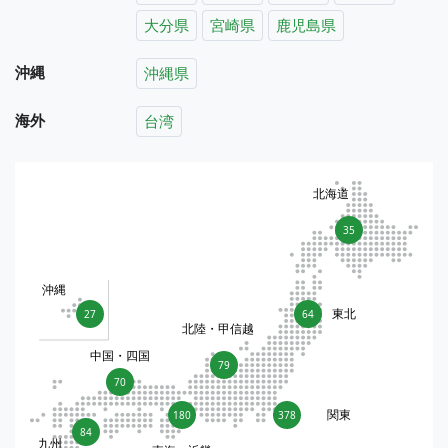
大分県
宮崎県
鹿児島県
沖縄
沖縄県
海外
台湾
北海道
35
沖縄
東北
27
64
北陸・甲信越
中国・四国
79
70
関東
180
378
84
九州