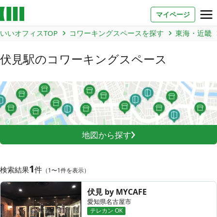
マイページ
いいオフィスTOP
コワーキングスペースを探す
東海・近畿
お問い合わせ
伏見駅
のコワーキングスペース
よくあるご質問
法人での利用
店舗オーナー様へ
地図から探す
いいオフィス（コワーキングスペース）
FCオーナー募集
1
件
検索結果
（1〜1件を表示）
いい会議室（会議室専用スペース）
FCオーナー募集
伏見 by MYCAFE
愛知県名古屋市
コワーキング運営DXシステム
テレカン OK
E Solution