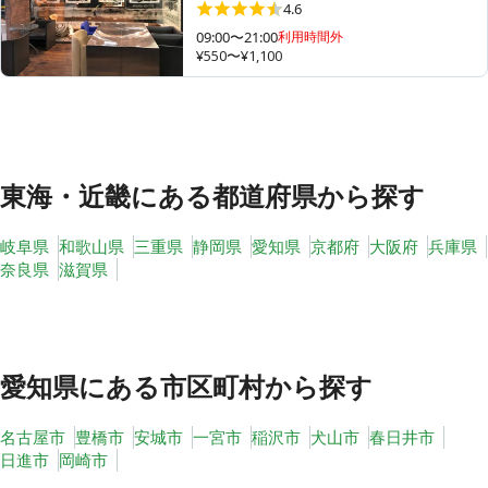
4.6
09:00〜21:00
利用時間外
¥550〜¥1,100
その他
トピックス
東海・近畿
にある都道府県から探す
岐阜県
和歌山県
三重県
静岡県
愛知県
京都府
大阪府
兵庫県
奈良県
滋賀県
愛知県
にある市区町村から探す
名古屋市
豊橋市
安城市
一宮市
稲沢市
犬山市
春日井市
日進市
岡崎市