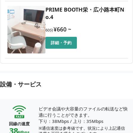
PRIME BOOTH栄・広小路本町N
o.4
¥
660
~
60
分
詳細・予約
設備・サービス
ビデオ会議や大容量のファイルの転送など快
適に行うことができます。
下り：38Mbps
/
上り：35Mbps
回線の速度
38
※通信速度は参考値です。状況により上記通信
Mbps