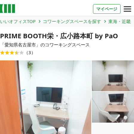
マイページ
いいオフィスTOP
コワーキングスペースを探す
東海・近畿
お問い合わせ
PRIME BOOTH栄・広小路本町 by PaO
よくあるご質問
「
愛知県
名古屋市
」のコワーキングスペース
（
3
）
法人での利用
店舗オーナー様へ
いいオフィス（コワーキングスペース）
FCオーナー募集
いい会議室（会議室専用スペース）
FCオーナー募集
コワーキング運営DXシステム
E Solution