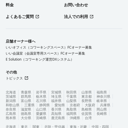
料金
お問い合わせ
よくあるご質問
法人での利用
店舗オーナー様へ
いいオフィス（コワーキングスペース）FCオーナー募集
いい会議室（会議室専用スペース）FCオーナー募集
E Solution（コワーキング運営DXシステム）
その他
トピックス
北海道
青森県
岩手県
宮城県
秋田県
山形県
福島県
茨城県
群馬県
栃木県
埼玉県
千葉県
東京都
神奈川県
新潟県
富山県
石川県
福井県
山梨県
長野県
岐阜県
和歌山県
三重県
静岡県
愛知県
京都府
大阪府
兵庫県
奈良県
滋賀県
山口県
香川県
鳥取県
島根県
岡山県
広島県
徳島県
愛媛県
高知県
福岡県
佐賀県
長崎県
熊本県
大分県
宮崎県
鹿児島県
沖縄県
台湾
北海道
東北
関東
北陸・甲信越
東海・近畿
中国・四国