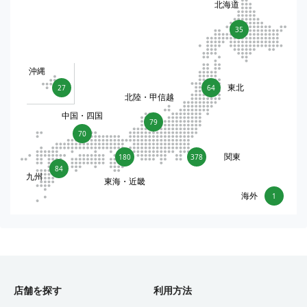
北海道
35
沖縄
東北
27
64
北陸・甲信越
中国・四国
79
70
関東
180
378
84
九州
東海・近畿
海外
1
店舗を探す
利用方法