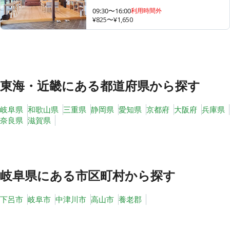
09:30〜16:00
利用時間外
¥825〜¥1,650
その他
トピックス
東海・近畿
にある都道府県から探す
岐阜県
和歌山県
三重県
静岡県
愛知県
京都府
大阪府
兵庫県
奈良県
滋賀県
岐阜県
にある市区町村から探す
下呂市
岐阜市
中津川市
高山市
養老郡