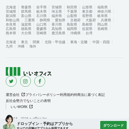
北海道
青森県
岩手県
宮城県
秋田県
山形県
福島県
茨城県
群馬県
栃木県
埼玉県
千葉県
東京都
神奈川県
新潟県
富山県
石川県
福井県
山梨県
長野県
岐阜県
和歌山県
三重県
静岡県
愛知県
京都府
大阪府
兵庫県
奈良県
滋賀県
山口県
香川県
鳥取県
島根県
岡山県
広島県
徳島県
愛媛県
高知県
福岡県
佐賀県
長崎県
熊本県
大分県
宮崎県
鹿児島県
沖縄県
台湾
北海道
東北
関東
北陸・甲信越
東海・近畿
中国・四国
九州
沖縄
海外
運営会社
プライバシーポリシー
利用規約
特商法に基づく表記
反社会勢力でないことの表明
いいWORK
©︎ 2018 -
2026
e-office Inc.
ドロップイン・予約はアプリから
ダウンロード
すべての店舗がアプリから利用できます