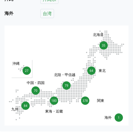
海外
台湾
北海道
35
沖縄
東北
27
64
北陸・甲信越
中国・四国
79
70
関東
180
378
84
九州
東海・近畿
海外
1