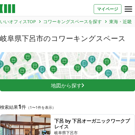
マイページ
いいオフィスTOP
コワーキングスペースを探す
東海・近畿
お問い合わせ
岐阜県下呂市
のコワーキングスペース
よくあるご質問
法人での利用
店舗オーナー様へ
地図から探す
いいオフィス（コワーキングスペース）
FCオーナー募集
1
件
検索結果
（1〜1件を表示）
いい会議室（会議室専用スペース）
FCオーナー募集
下呂 by 下呂オーガニックワークプ
レイス
コワーキング運営DXシステム
岐阜県下呂市
E Solution