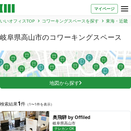
マイページ
いいオフィスTOP
コワーキングスペースを探す
東海・近畿
お問い合わせ
岐阜県高山市
のコワーキングスペース
よくあるご質問
法人での利用
店舗オーナー様へ
地図から探す
いいオフィス（コワーキングスペース）
FCオーナー募集
1
件
検索結果
（1〜1件を表示）
いい会議室（会議室専用スペース）
FCオーナー募集
奥飛騨 by Offiled
コワーキング運営DXシステム
岐阜県高山市
テレカン OK
E Solution