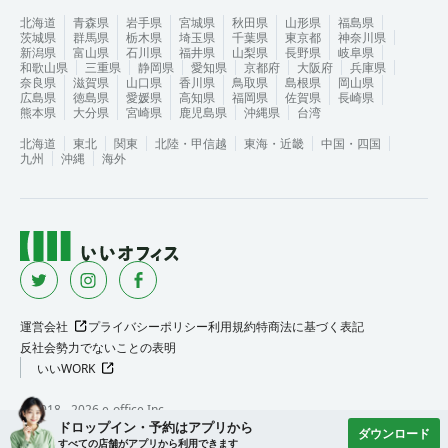
北海道
青森県
岩手県
宮城県
秋田県
山形県
福島県
茨城県
群馬県
栃木県
埼玉県
千葉県
東京都
神奈川県
新潟県
富山県
石川県
福井県
山梨県
長野県
岐阜県
和歌山県
三重県
静岡県
愛知県
京都府
大阪府
兵庫県
奈良県
滋賀県
山口県
香川県
鳥取県
島根県
岡山県
広島県
徳島県
愛媛県
高知県
福岡県
佐賀県
長崎県
熊本県
大分県
宮崎県
鹿児島県
沖縄県
台湾
北海道
東北
関東
北陸・甲信越
東海・近畿
中国・四国
九州
沖縄
海外
運営会社
プライバシーポリシー
利用規約
特商法に基づく表記
反社会勢力でないことの表明
いいWORK
©︎ 2018 -
2026
e-office Inc.
ドロップイン・予約はアプリから
ダウンロード
すべての店舗がアプリから利用できます