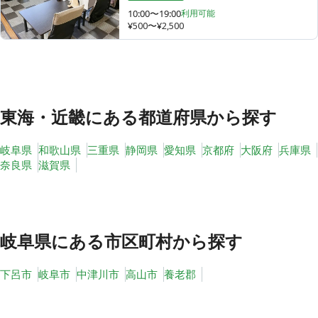
10:00〜19:00
利用可能
¥500〜¥2,500
その他
トピックス
東海・近畿
にある都道府県から探す
岐阜県
和歌山県
三重県
静岡県
愛知県
京都府
大阪府
兵庫県
奈良県
滋賀県
岐阜県
にある市区町村から探す
下呂市
岐阜市
中津川市
高山市
養老郡