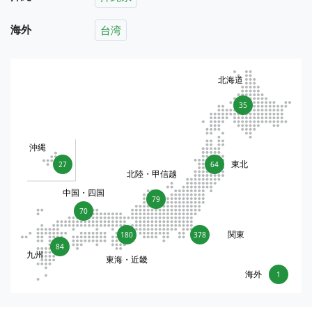
海外
台湾
北海道
35
沖縄
東北
27
64
北陸・甲信越
中国・四国
79
70
関東
180
378
84
九州
東海・近畿
海外
1