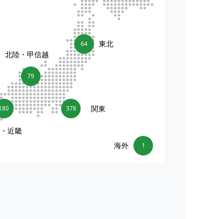
東北
64
北陸・甲信越
79
関東
180
378
海・近畿
海外
1