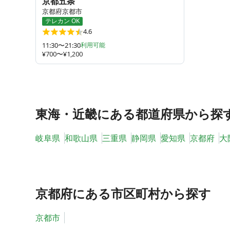
京都五条
京都府京都市
テレカン OK
4.6
11:30〜21:30
利用可能
¥700〜¥1,200
東海・近畿
にある都道府県から探
岐阜県
和歌山県
三重県
静岡県
愛知県
京都府
大
京都府
にある市区町村から探す
京都市