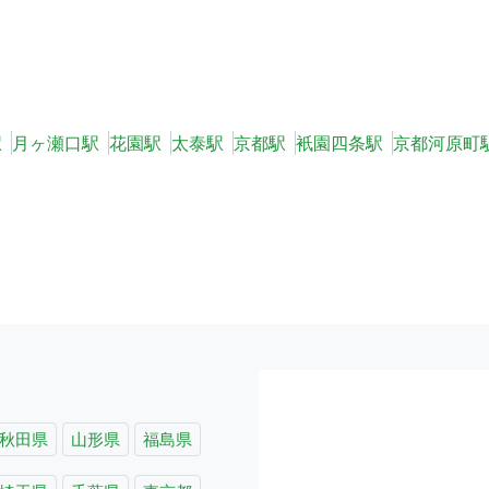
駅
月ヶ瀬口駅
花園駅
太泰駅
京都駅
衹園四条駅
京都河原町
秋田県
山形県
福島県