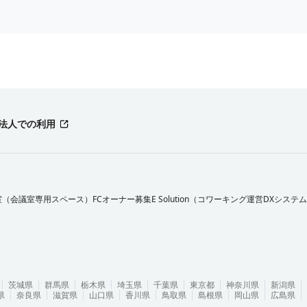
法人での利用
室（会議室専用スペース）FCオーナー募集
E Solution（コワーキング運営DXシステ
茨城県
群馬県
栃木県
埼玉県
千葉県
東京都
神奈川県
新潟県
県
奈良県
滋賀県
山口県
香川県
鳥取県
島根県
岡山県
広島県