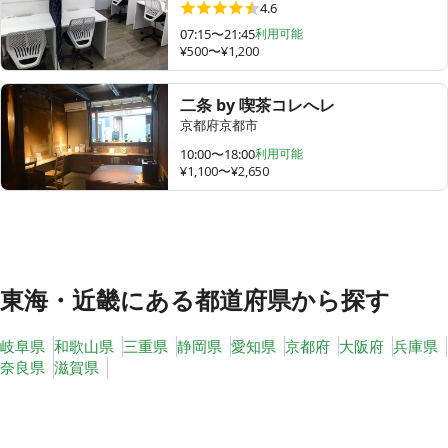
4.6
07:15〜21:45
利用可能
¥500〜¥1,200
その他
二条 by 喫茶コレへレ
トピックス
京都府京都市
10:00〜18:00
利用可能
¥1,100〜¥2,650
東海・近畿
にある都道府県から探す
岐阜県
和歌山県
三重県
静岡県
愛知県
京都府
大阪府
兵庫県
奈良県
滋賀県