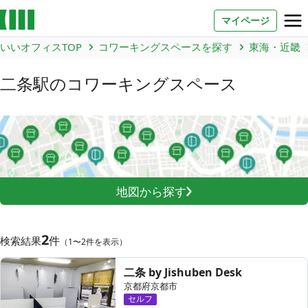
マイページ
いいオフィスTOP
コワーキングスペースを探す
東海・近畿
お問い合わせ
二条駅
のコワーキングスペース
よくあるご質問
法人での利用
店舗オーナー様へ
地図から探す
いいオフィス（コワーキングスペース）
FCオーナー募集
2
件
検索結果
（1〜2件を表示）
いい会議室（会議室専用スペース）
FCオーナー募集
二条 by Jishuben Desk
京都府京都市
コワーキング運営DXシステム
セルフ
E Solution