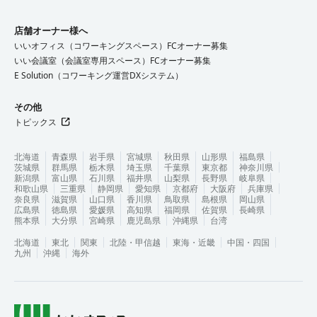
店舗オーナー様へ
いいオフィス（コワーキングスペース）FCオーナー募集
いい会議室（会議室専用スペース）FCオーナー募集
E Solution（コワーキング運営DXシステム）
その他
トピックス
北海道
青森県
岩手県
宮城県
秋田県
山形県
福島県
茨城県
群馬県
栃木県
埼玉県
千葉県
東京都
神奈川県
新潟県
富山県
石川県
福井県
山梨県
長野県
岐阜県
和歌山県
三重県
静岡県
愛知県
京都府
大阪府
兵庫県
奈良県
滋賀県
山口県
香川県
鳥取県
島根県
岡山県
広島県
徳島県
愛媛県
高知県
福岡県
佐賀県
長崎県
熊本県
大分県
宮崎県
鹿児島県
沖縄県
台湾
北海道
東北
関東
北陸・甲信越
東海・近畿
中国・四国
九州
沖縄
海外