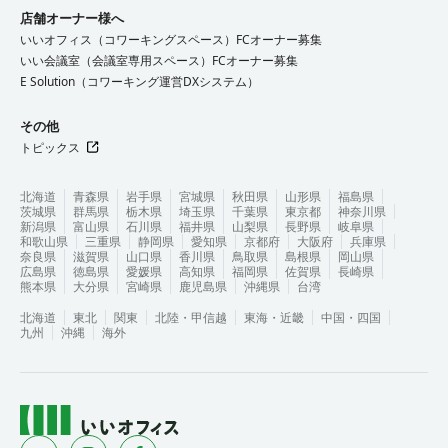
店舗オーナー様へ
いいオフィス（コワーキングスペース）FCオーナー募集
いい会議室（会議室専用スペース）FCオーナー募集
E Solution（コワーキング運営DXシステム）
その他
トピックス
北海道
青森県
岩手県
宮城県
秋田県
山形県
福島県
茨城県
群馬県
栃木県
埼玉県
千葉県
東京都
神奈川県
新潟県
富山県
石川県
福井県
山梨県
長野県
岐阜県
和歌山県
三重県
静岡県
愛知県
京都府
大阪府
兵庫県
奈良県
滋賀県
山口県
香川県
鳥取県
島根県
岡山県
広島県
徳島県
愛媛県
高知県
福岡県
佐賀県
長崎県
熊本県
大分県
宮崎県
鹿児島県
沖縄県
台湾
北海道
東北
関東
北陸・甲信越
東海・近畿
中国・四国
九州
沖縄
海外