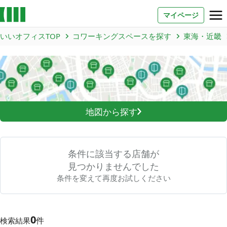
マイページ
いいオフィスTOP
コワーキングスペースを探す
東海・近畿
お問い合わせ
よくあるご質問
法人での利用
地図から探す
店舗オーナー様へ
いいオフィス（コワーキングスペース）
条件に該当する店舗が
FCオーナー募集
見つかりませんでした
条件を変えて再度お試しください
いい会議室（会議室専用スペース）
FCオーナー募集
コワーキング運営DXシステム
0
件
検索結果
E Solution