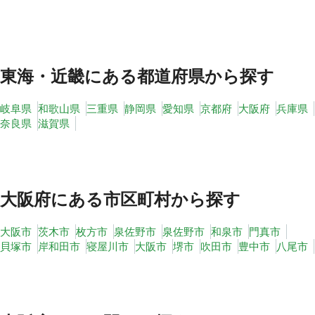
その他
東海・近畿
にある都道府県から探す
トピックス
岐阜県
和歌山県
三重県
静岡県
愛知県
京都府
大阪府
兵庫県
奈良県
滋賀県
大阪府
にある市区町村から探す
大阪市
茨木市
枚方市
泉佐野市
泉佐野市
和泉市
門真市
貝塚市
岸和田市
寝屋川市
大阪市
堺市
吹田市
豊中市
八尾市