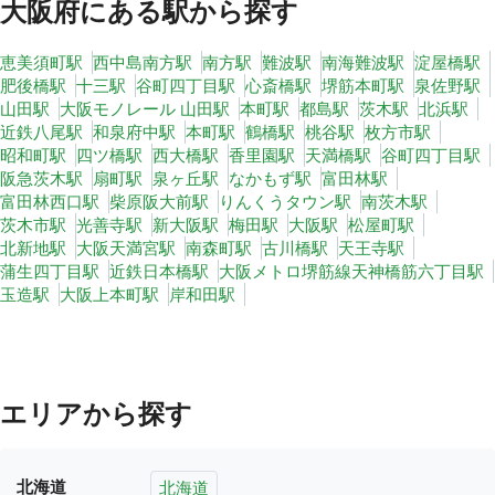
大阪府
にある駅から探す
恵美須町駅
西中島南方駅
南方駅
難波駅
南海難波駅
淀屋橋駅
肥後橋駅
十三駅
谷町四丁目駅
心斎橋駅
堺筋本町駅
泉佐野駅
山田駅
大阪モノレール 山田駅
本町駅
都島駅
茨木駅
北浜駅
近鉄八尾駅
和泉府中駅
本町駅
鶴橋駅
桃谷駅
枚方市駅
昭和町駅
四ツ橋駅
西大橋駅
香里園駅
天満橋駅
谷町四丁目駅
阪急茨木駅
扇町駅
泉ヶ丘駅
なかもず駅
富田林駅
富田林西口駅
柴原阪大前駅
りんくうタウン駅
南茨木駅
茨木市駅
光善寺駅
新大阪駅
梅田駅
大阪駅
松屋町駅
北新地駅
大阪天満宮駅
南森町駅
古川橋駅
天王寺駅
蒲生四丁目駅
近鉄日本橋駅
大阪メトロ堺筋線天神橋筋六丁目駅
玉造駅
大阪上本町駅
岸和田駅
エリアから探す
北海道
北海道