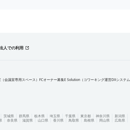
法人での利用
室（会議室専用スペース）FCオーナー募集
E Solution（コワーキング運営DXシステ
茨城県
群馬県
栃木県
埼玉県
千葉県
東京都
神奈川県
新潟県
県
奈良県
滋賀県
山口県
香川県
鳥取県
島根県
岡山県
広島県