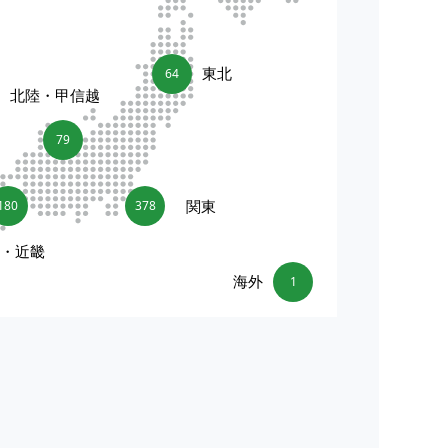
東北
64
北陸・甲信越
79
関東
180
378
海・近畿
海外
1