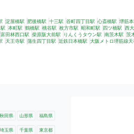
駅
淀屋橋駅
肥後橋駅
十三駅
谷町四丁目駅
心斎橋駅
堺筋本
中駅
本町駅
鶴橋駅
桃谷駅
枚方市駅
昭和町駅
四ツ橋駅
西
富田林西口駅
柴原阪大前駅
りんくうタウン駅
南茨木駅
茨
駅
天王寺駅
蒲生四丁目駅
近鉄日本橋駅
大阪メトロ堺筋線天
秋田県
山形県
福島県
埼玉県
千葉県
東京都