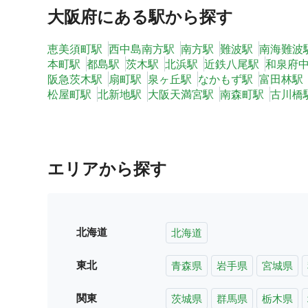
大阪府
にある駅から探す
恵美須町駅
西中島南方駅
南方駅
難波駅
南海難波
本町駅
都島駅
茨木駅
北浜駅
近鉄八尾駅
和泉府
阪急茨木駅
扇町駅
泉ヶ丘駅
なかもず駅
富田林駅
松屋町駅
北新地駅
大阪天満宮駅
南森町駅
古川橋
エリアから探す
北海道
北海道
東北
青森県
岩手県
宮城県
関東
茨城県
群馬県
栃木県