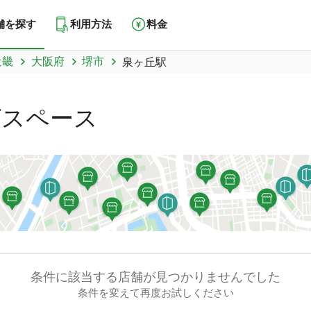
舗を探す
利用方法
料金
近畿
大阪府
堺市
泉ヶ丘駅
グスペース
条件に該当する店舗が
見つかりませんでした
条件を変えて再度お試しください