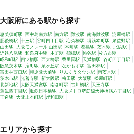
大阪府
にある駅から探す
恵美須町駅
西中島南方駅
南方駅
難波駅
南海難波駅
淀屋橋駅
肥後橋駅
十三駅
谷町四丁目駅
心斎橋駅
堺筋本町駅
泉佐野駅
山田駅
大阪モノレール 山田駅
本町駅
都島駅
茨木駅
北浜駅
近鉄八尾駅
和泉府中駅
本町駅
鶴橋駅
桃谷駅
枚方市駅
昭和町駅
四ツ橋駅
西大橋駅
香里園駅
天満橋駅
谷町四丁目駅
阪急茨木駅
扇町駅
泉ヶ丘駅
なかもず駅
富田林駅
富田林西口駅
柴原阪大前駅
りんくうタウン駅
南茨木駅
茨木市駅
光善寺駅
新大阪駅
梅田駅
大阪駅
松屋町駅
北新地駅
大阪天満宮駅
南森町駅
古川橋駅
天王寺駅
蒲生四丁目駅
近鉄日本橋駅
大阪メトロ堺筋線天神橋筋六丁目駅
玉造駅
大阪上本町駅
岸和田駅
エリアから探す