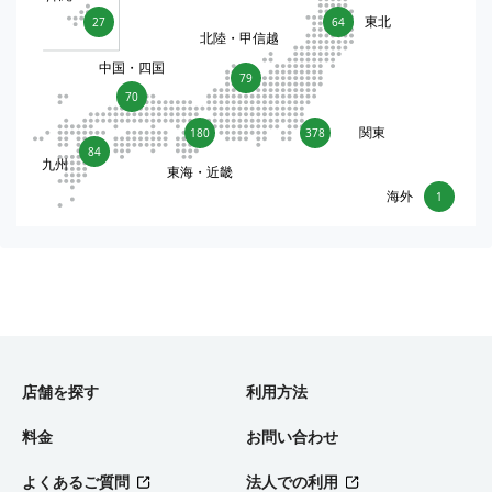
東北
27
64
北陸・甲信越
中国・四国
79
70
関東
180
378
84
九州
東海・近畿
海外
1
店舗を探す
利用方法
料金
お問い合わせ
よくあるご質問
法人での利用