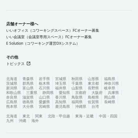
店舗オーナー様へ
いいオフィス（コワーキングスペース）FCオーナー募集
いい会議室（会議室専用スペース）FCオーナー募集
E Solution（コワーキング運営DXシステム）
その他
トピックス
北海道
青森県
岩手県
宮城県
秋田県
山形県
福島県
茨城県
群馬県
栃木県
埼玉県
千葉県
東京都
神奈川県
新潟県
富山県
石川県
福井県
山梨県
長野県
岐阜県
和歌山県
三重県
静岡県
愛知県
京都府
大阪府
兵庫県
奈良県
滋賀県
山口県
香川県
鳥取県
島根県
岡山県
広島県
徳島県
愛媛県
高知県
福岡県
佐賀県
長崎県
熊本県
大分県
宮崎県
鹿児島県
沖縄県
台湾
北海道
東北
関東
北陸・甲信越
東海・近畿
中国・四国
九州
沖縄
海外