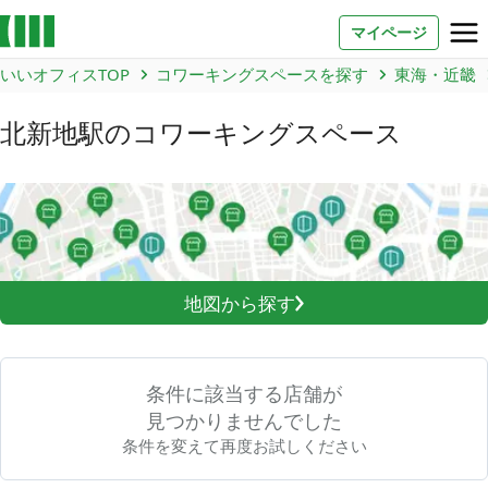
マイページ
いいオフィスTOP
コワーキングスペースを探す
東海・近畿
お問い合わせ
北新地駅
のコワーキングスペース
よくあるご質問
法人での利用
店舗オーナー様へ
地図から探す
いいオフィス（コワーキングスペース）
FCオーナー募集
条件に該当する店舗が
いい会議室（会議室専用スペース）
FCオーナー募集
見つかりませんでした
条件を変えて再度お試しください
コワーキング運営DXシステム
E Solution