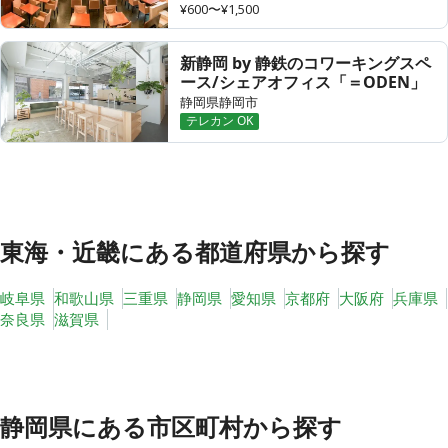
¥600〜¥1,500
新静岡 by 静鉄のコワーキングスペ
ース/シェアオフィス「＝ODEN」
その他
静岡県静岡市
トピックス
テレカン OK
東海・近畿
にある都道府県から探す
岐阜県
和歌山県
三重県
静岡県
愛知県
京都府
大阪府
兵庫県
奈良県
滋賀県
静岡県
にある市区町村から探す