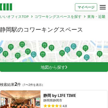
マイページ
いいオフィスTOP
コワーキングスペースを探す
東海・近畿
お問い合わせ
静岡駅
のコワーキングスペース
よくあるご質問
法人での利用
店舗オーナー様へ
地図から探す
いいオフィス（コワーキングスペース）
FCオーナー募集
2
件
検索結果
（1〜2件を表示）
いい会議室（会議室専用スペース）
FCオーナー募集
静岡 by LIFE TIME
静岡県静岡市
コワーキング運営DXシステム
4.8
E Solution