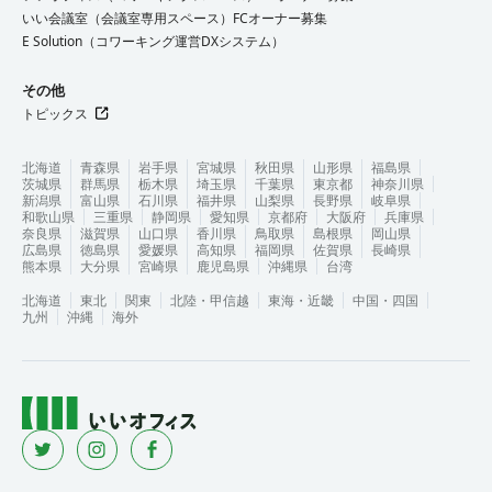
いい会議室（会議室専用スペース）FCオーナー募集
E Solution（コワーキング運営DXシステム）
その他
トピックス
北海道
青森県
岩手県
宮城県
秋田県
山形県
福島県
茨城県
群馬県
栃木県
埼玉県
千葉県
東京都
神奈川県
新潟県
富山県
石川県
福井県
山梨県
長野県
岐阜県
和歌山県
三重県
静岡県
愛知県
京都府
大阪府
兵庫県
奈良県
滋賀県
山口県
香川県
鳥取県
島根県
岡山県
広島県
徳島県
愛媛県
高知県
福岡県
佐賀県
長崎県
熊本県
大分県
宮崎県
鹿児島県
沖縄県
台湾
北海道
東北
関東
北陸・甲信越
東海・近畿
中国・四国
九州
沖縄
海外