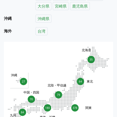
大分県
宮崎県
鹿児島県
沖縄
沖縄県
海外
台湾
北海道
35
沖縄
東北
27
64
北陸・甲信越
中国・四国
79
70
関東
180
378
84
九州