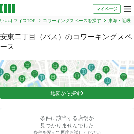
マイページ
いいオフィスTOP
コワーキングスペースを探す
東海・近畿
お問い合わせ
安東二丁目（バス）
のコワーキングスペ
よくあるご質問
ース
法人での利用
店舗オーナー様へ
いいオフィス（コワーキングスペース）
地図から探す
FCオーナー募集
いい会議室（会議室専用スペース）
FCオーナー募集
条件に該当する店舗が
見つかりませんでした
コワーキング運営DXシステム
E Solution
条件を変えて再度お試しください