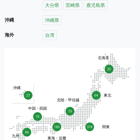
大分県
宮崎県
鹿児島県
沖縄
沖縄県
海外
台湾
北海道
35
沖縄
東北
27
64
北陸・甲信越
中国・四国
79
70
関東
180
378
84
九州
東海・近畿