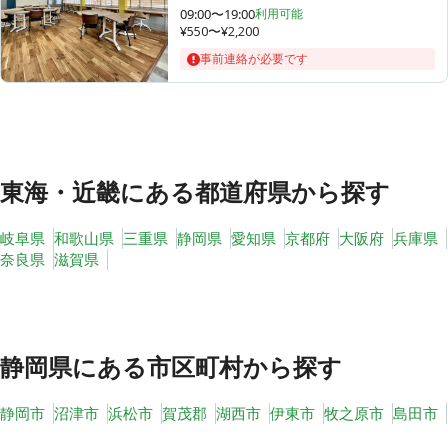
09:00〜19:00
利用可能
¥550〜¥2,200
事前連絡が必要です
その他
トピックス
東海・近畿
にある都道府県から探す
岐阜県
和歌山県
三重県
静岡県
愛知県
京都府
大阪府
兵庫県
奈良県
滋賀県
静岡県
にある市区町村から探す
静岡市
沼津市
浜松市
賀茂郡
湖西市
伊東市
牧之原市
島田市