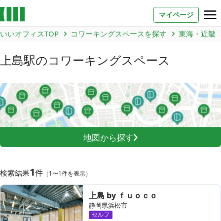
マイページ
いいオフィスTOP
コワーキングスペースを探す
東海・近畿
お問い合わせ
上島駅
のコワーキングスペース
よくあるご質問
法人での利用
店舗オーナー様へ
地図から探す
いいオフィス（コワーキングスペース）
FCオーナー募集
1
件
検索結果
（1〜1件を表示）
いい会議室（会議室専用スペース）
FCオーナー募集
上島 by ｆｕｏｃｏ
静岡県浜松市
コワーキング運営DXシステム
セルフ
E Solution