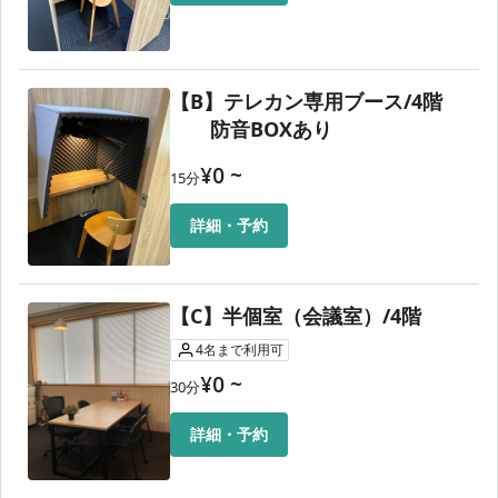
【B】テレカン専用ブース/4階
防音BOXあり
¥
0
~
15
分
詳細・予約
【C】半個室（会議室）/4階
4
名
まで利用可
¥
0
~
30
分
詳細・予約