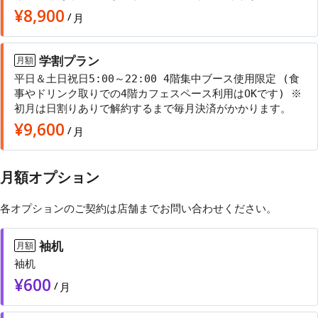
¥
8,900
/
月
学割プラン
月額
平日＆土日祝日5:00～22:00 4階集中ブース使用限定 (食
事やドリンク取りでの4階カフェスペース利用はOKです) ※
初月は日割りありで解約するまで毎月決済がかかります。
¥
9,600
/
月
月額オプション
各オプションのご契約は店舗まで
お問い合わせ
ください。
袖机
月額
袖机
¥
600
/
月