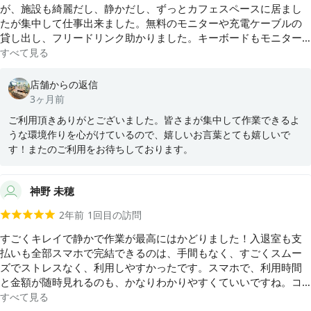
が、施設も綺麗だし、静かだし、ずっとカフェスペースに居まし
たが集中して仕事出来ました。無料のモニターや充電ケーブルの
貸し出し、フリードリンク助かりました。キーボードもモニター
台もあったから持っていかなくて良かったな。至れり尽くせり
すべて見る
で、また利用したいです。
店舗からの返信
3ヶ月前
ご利用頂きありがとございました。皆さまが集中して作業できるよ
うな環境作りを心がけているので、嬉しいお言葉とても嬉しいで
す！またのご利用をお待ちしております。
神野 未穂
2年前
1
回目の訪問
すごくキレイで静かで作業が最高にはかどりました！入退室も支
払いも全部スマホで完結できるのは、手間もなく、すごくスムー
ズでストレスなく、利用しやすかったです。スマホで、利用時間
と金額が随時見れるのも、かなりわかりやすくていいですね。コ
ーヒーや水などのドリンクがフリーなのも魅力的です。 前々から
すべて見る
こちらの店舗があることは知ってましたが、もっと早く来てれば