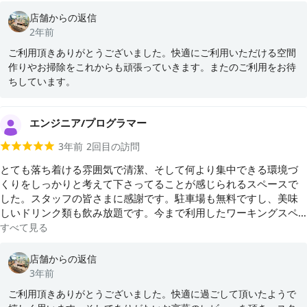
よかったです😭 これから、ちょくちょく利用させていただきま
店舗からの返信
す。ありがとうございました。
2年前
ご利用頂きありがとうございました。快適にご利用いただける空間
作りやお掃除をこれからも頑張っていきます。またのご利用をお待
ちしています。
エンジニア/プログラマー
3年前
2
回目の訪問
とても落ち着ける雰囲気で清潔、そして何より集中できる環境づ
くりをしっかりと考えて下さってることが感じられるスペースで
した。スタッフの皆さまに感謝です。駐車場も無料ですし、美味
しいドリンク類も飲み放題です。今まで利用したワーキングスペ
ースで、料金、サービス、清潔感、居心地の良さ、全てにおいて
すべて見る
間違いなく抜群の1位です！！
店舗からの返信
3年前
ご利用頂きありがとうございました。快適に過ごして頂いたようで