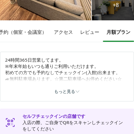
+8
その他
予約（個室・会議室）
アクセス
レビュー
月額プラン
トピックス
24時間365日営業してます。
※年末年始もいつも通りご利用いただけます。
初めての方でも予約なしでチェックイン(入館)出来ます。
🚙無料駐車場あります。☆第二駐車場へお停めください☆
🚲無料駐輪場あります。(建物真下の駐輪場へお停めくださ
い)
もっと見る
スタッフアワー平日10:00～16:00（受付4階/運営会社㈱ニュ
ートン）省人化運営、実施中です。
セルフチェックインの店舗です
入店の際、ご自身でQRをスキャンしチェックイン
店舗コード【WXK3ZCRV】
をしてください