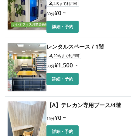
2
名
まで利用可
¥
0
~
30
分
詳細・予約
レンタルスペース / 1階
20
名
まで利用可
¥
1,500
~
30
分
詳細・予約
【A】テレカン専用ブース/4階
¥
0
~
15
分
詳細・予約