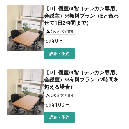
【D】個室/4階（テレカン専用、
会議室）※無料プラン（Eと合わ
せて1日2時間まで）
2
名
まで利用可
¥
0
~
15
分
詳細・予約
【D】個室/4階（テレカン専用、
会議室）※有料プラン（2時間を
超える場合）
2
名
まで利用可
¥
100
~
15
分
詳細・予約