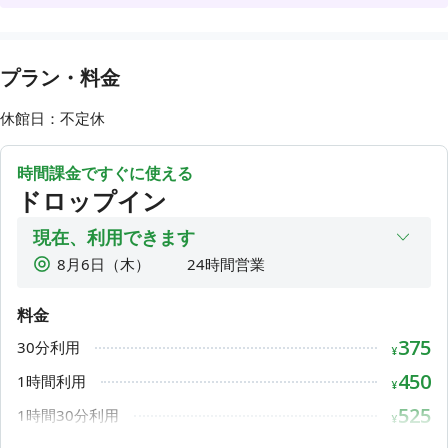
✉メールアドレス
upstairs@newton-ins.com
---------------------------------------
【D】個室、【E】半個室の無料時間変更のお知らせ
プラン・料金
【D】＆【E】を合わせお1人様1日あたり4時間まで無料とな
っていましたが、4月1日ご予約より「お1人様1日あたり2時
休館日：不定休
間まで無料」とさせていただきます。
---------------------------------------
★1階レンタルスペース貸切のお知らせ★
時間課金ですぐに使える
ドロップイン
8月27日(木) 12:00～16:00
現在、利用できます
この時間は1階のご利用が出来ません。また、上記以外で急な
8月6日（木）
24時間営業
予約が入る場合がございます。
8月7日（金）
24時間営業
---------------------------------------
料金
🎓 中高生のみなさんへ
8月8日（土）
24時間営業
当スペースは月額プラン（オープン会員・学割）のみでご利
375
30分利用
8月9日（日）
24時間営業
¥
用いただけます。 ドロップイン（都度払い）は対象外となり
8月10日（月）
24時間営業
450
1時間利用
ますのでご了承ください。 無料で施設見学ができます！ 詳し
¥
くはお気軽にお問い合わせください♪
8月11日（火）
24時間営業
525
1時間30分利用
¥
---------------------------------------
8月12日（水）
24時間営業