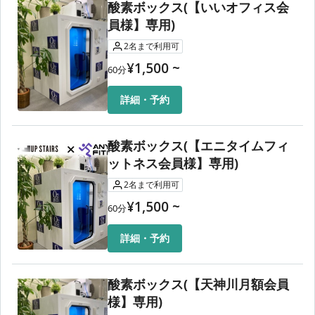
酸素ボックス(【いいオフィス会
員様】専用)
2
名
まで利用可
¥
1,500
~
60
分
詳細・予約
酸素ボックス(【エニタイムフィ
ットネス会員様】専用)
2
名
まで利用可
¥
1,500
~
60
分
詳細・予約
酸素ボックス(【天神川月額会員
様】専用)