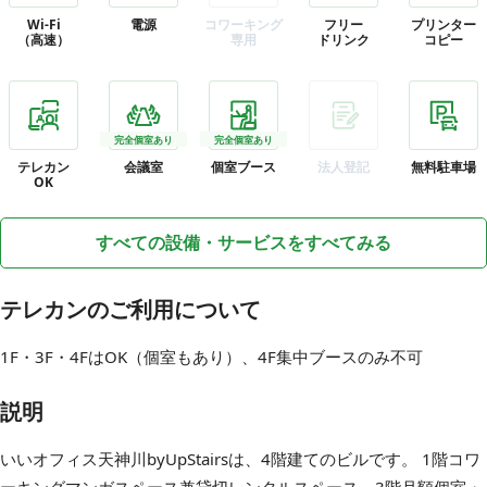
Wi-Fi
電源
コワーキング
フリー
プリンター
（高速）
専用
ドリンク
コピー
完全個室あり
完全個室あり
テレカン
会議室
個室ブース
法人登記
無料駐車場
OK
すべての設備・サービスをすべてみる
テレカンのご利用について
1F・3F・4FはOK（個室もあり）、4F集中ブースのみ不可
説明
いいオフィス天神川byUpStairsは、4階建てのビルです。 1階コワ
ーキングマンガスペース兼貸切レンタルスペース、3階月額個室・