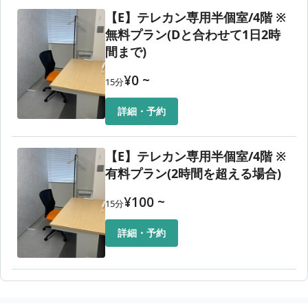
【E】テレカン専用半個室/4階 ※
無料プラン(Dと合わせて1日2時
間まで)
¥
0
~
15
分
詳細・予約
【E】テレカン専用半個室/4階 ※
有料プラン(2時間を超える場合)
¥
100
~
15
分
詳細・予約