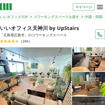
マイページ
いいオフィスTOP
コワーキングスペースを探す
中国・四国
お問い合わせ
いいオフィス天神川 by UpStairs
よくあるご質問
「
広島県
広島市
」のコワーキングスペース
（
266
）
法人での利用
店舗オーナー様へ
いいオフィス（コワーキングスペース）
FCオーナー募集
いい会議室（会議室専用スペース）
FCオーナー募集
コワーキング運営DXシステム
E Solution