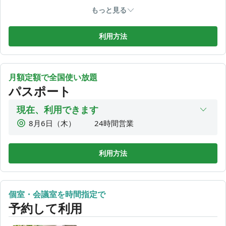
600
2時間利用
¥
【4階】
もっと見る
675
2時間30分利用
■コワーキングカフェスペース(最大24名)『食事可・フリード
¥
リンクコーナー有』
850
3時間利用
利用方法
¥
■個室、半個室、テレカン専用ブース
925
■集中ブース(最大20名）『＊食事は不可』
3時間30分利用
¥
1,100
4時間利用
【3階】
¥
月額定額で全国使い放題
■固定席(最大4席)
1,175
4時間30分利用
パスポート
¥
■月額個室2部屋(一部屋につき4名まで利用可)
1,350
5時間利用
¥
現在、利用できます
【1階】「兼用」
1,425
5時間30分利用
8月6日（木）
24時間営業
¥
■コワーキングマンガスペース
■貸切レンタルスペース(最大20名)
1,600
8月7日（金）
24時間営業
6時間利用
¥
☆食事可・フリードリンクコーナー有
8月8日（土）
24時間営業
1,675
利用方法
6時間30分利用
¥
8月9日（日）
24時間営業
1,850
7時間利用
¥
※４階、３階、1階はお好きなタイミングで移動が出来ます。
8月10日（月）
24時間営業
2,100
チェックイン画面からそれぞれの階が解錠できます。
1DAY利用
¥
個室・会議室を時間指定で
8月11日（火）
24時間営業
予約して利用
8月12日（水）
24時間営業