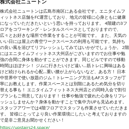
株式会社ニュートン
株式会社ニュートンは広島市南区にある会社です。エニタイムフ
ィットネス店舗をFC運営しており、地元の皆様に心身ともに健康
になっていただきたいという思いを持っております。 4階建の3フ
ロアをコワーキング・レンタルスペースとしておりますので、
広々とお好きな場所で作業をすることが可能です。 また、天気の
いい日には屋上の青空ワークスペースの利用も可能です。気持ち
の良い風を浴びてリフレッシュしてみてはいかがでしょうか。 2階
にはエニタイムフィットネス大州店がございますのでお仕事や勉
強の合間に身体を動かすことができます。同じビルですので移動
時間はほぼナシ！ ジムに行きたいけど遠い…筋トレに興味はある
けど続けられるか心配…重い腰が上がらないなど、ある方！ 日本
中世界中で使い放題のジム！トレーニング方法もAFスタッフが丁
寧にお教えします。作業スペースとは別階にあるため気分を切り
替える事も！ エニタイムフィットネス大州店との同時入会で割引
プランもご用意しております！ 仕事や勉強で疲れた心身をリフレ
ッシュしませんか？身体を動かすことで集中力UPも見込めます。
スタッフアワーでは4階フロアでスタッフも作業させていただきま
す。 皆様にとってより良い作業環境にしたいと考えておりますの
で是非ご意見お聞かせください！
https://upstairs24.space/