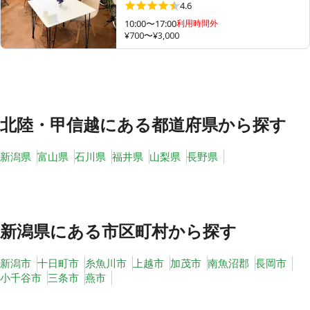
4.6
10:00〜17:00
利用時間外
¥700〜¥3,000
その他
トピックス
北陸・甲信越
にある都道府県から探す
新潟県
富山県
石川県
福井県
山梨県
長野県
新潟県
にある市区町村から探す
新潟市
十日町市
糸魚川市
上越市
加茂市
南魚沼郡
長岡市
小千谷市
三条市
燕市