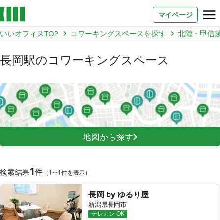
マイページ
いいオフィスTOP
コワーキングスペースを探す
北陸・甲信
お問い合わせ
長岡駅
のコワーキングスペース
よくあるご質問
法人での利用
店舗オーナー様へ
地図から探す
いいオフィス（コワーキングスペース）
FCオーナー募集
1
件
検索結果
（1〜1件を表示）
いい会議室（会議室専用スペース）
FCオーナー募集
長岡 by ゆるり屋
新潟県長岡市
コワーキング運営DXシステム
テレカン OK
E Solution