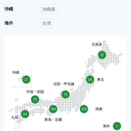
沖縄
沖縄県
海外
台湾
北海道
35
沖縄
東北
27
64
北陸・甲信越
中国・四国
79
70
関東
180
378
84
九州
東海・近畿
海外
1