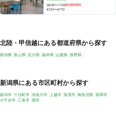
08:30〜17:00
利用時間外
¥330〜¥770
その他
トピックス
北陸・甲信越
にある都道府県から探す
新潟県
富山県
石川県
福井県
山梨県
長野県
新潟県
にある市区町村から探す
新潟市
十日町市
糸魚川市
上越市
加茂市
南魚沼郡
長岡市
小千谷市
三条市
燕市