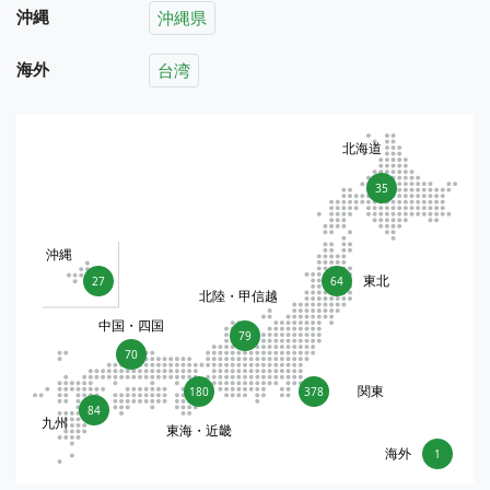
沖縄
沖縄県
海外
台湾
北海道
35
沖縄
東北
27
64
北陸・甲信越
中国・四国
79
70
関東
180
378
84
九州
東海・近畿
海外
1