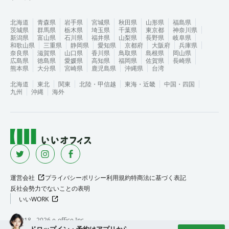
北海道
青森県
岩手県
宮城県
秋田県
山形県
福島県
茨城県
群馬県
栃木県
埼玉県
千葉県
東京都
神奈川県
新潟県
富山県
石川県
福井県
山梨県
長野県
岐阜県
和歌山県
三重県
静岡県
愛知県
京都府
大阪府
兵庫県
奈良県
滋賀県
山口県
香川県
鳥取県
島根県
岡山県
広島県
徳島県
愛媛県
高知県
福岡県
佐賀県
長崎県
熊本県
大分県
宮崎県
鹿児島県
沖縄県
台湾
北海道
東北
関東
北陸・甲信越
東海・近畿
中国・四国
九州
沖縄
海外
運営会社
プライバシーポリシー
利用規約
特商法に基づく表記
反社会勢力でないことの表明
いいWORK
©︎ 2018 -
2026
e-office Inc.
ドロップイン・予約はアプリから