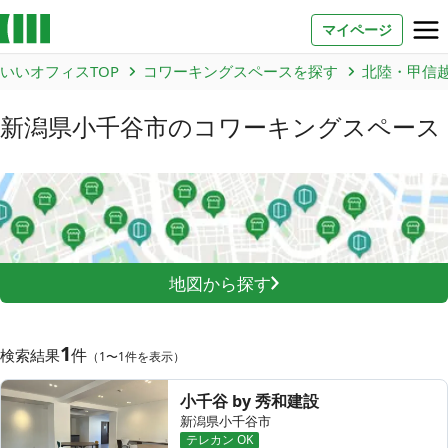
マイページ
いいオフィスTOP
コワーキングスペースを探す
北陸・甲信
お問い合わせ
新潟県小千谷市
のコワーキングスペース
よくあるご質問
法人での利用
店舗オーナー様へ
地図から探す
いいオフィス（コワーキングスペース）
FCオーナー募集
1
件
検索結果
（1〜1件を表示）
いい会議室（会議室専用スペース）
FCオーナー募集
小千谷 by 秀和建設
コワーキング運営DXシステム
新潟県小千谷市
テレカン OK
E Solution