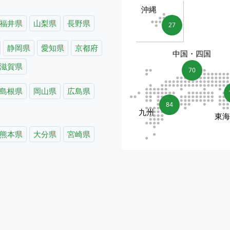
沖縄
福井県
山梨県
長野県
27
静岡県
愛知県
京都府
中国・四国
滋賀県
70
島根県
岡山県
広島県
84
九州
東
熊本県
大分県
宮崎県