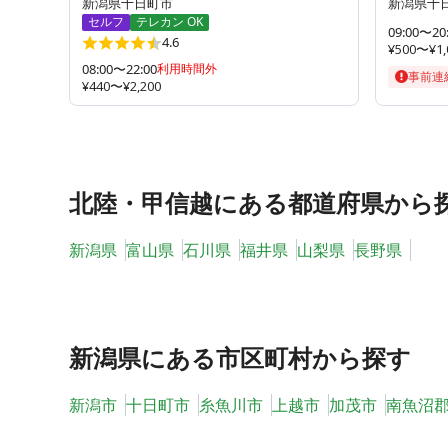
新潟県十日町市
新潟県十
セルフ
テレカン OK
09:00〜20
4.6
¥500〜¥1,
08:00〜22:00
利用時間外
事前連
¥440〜¥2,200
北陸・甲信越
にある都道府県から
新潟県
富山県
石川県
福井県
山梨県
長野県
新潟県
にある市区町村から探す
新潟市
十日町市
糸魚川市
上越市
加茂市
南魚沼