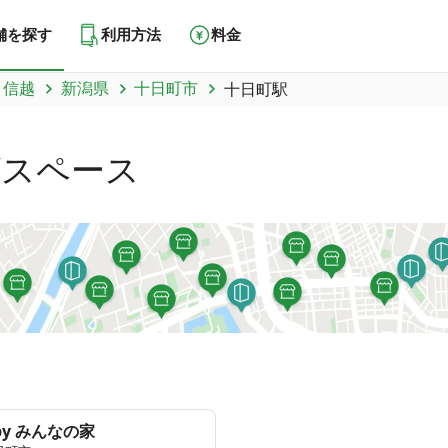
舗を探す
利用方法
料金
甲信越
新潟県
十日町市
十日町駅
グスペース
by みんなの家