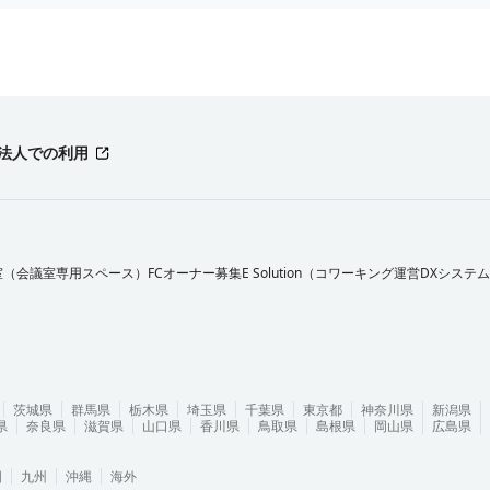
法人での利用
室（会議室専用スペース）FCオーナー募集
E Solution（コワーキング運営DXシステ
茨城県
群馬県
栃木県
埼玉県
千葉県
東京都
神奈川県
新潟県
県
奈良県
滋賀県
山口県
香川県
鳥取県
島根県
岡山県
広島県
国
九州
沖縄
海外