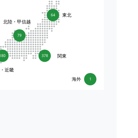
東北
64
北陸・甲信越
79
関東
180
378
海・近畿
海外
1