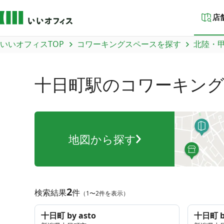
店
いいオフィスTOP
コワーキングスペースを探す
北陸・
十日町駅
のコワーキン
地図から探す
2
検索結果
件
（1〜2件を表示）
十日町 by asto
十日町 