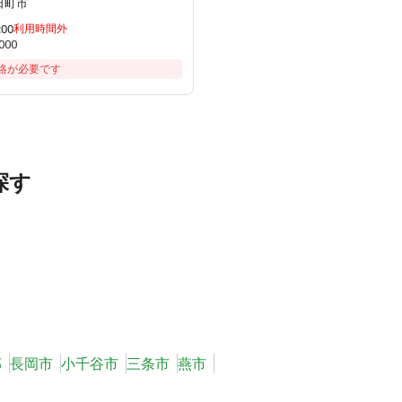
日町市
:00
利用時間外
000
絡が必要です
探す
郡
長岡市
小千谷市
三条市
燕市