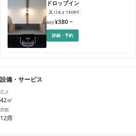
ドロップイン
12
名
まで利用可
¥
380
~
60
分
詳細・予約
設備・サービス
広さ
42㎡
席数
12席