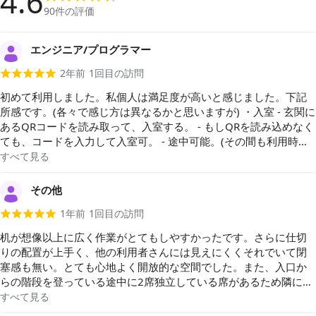
4.6
90
件の評価
エンジニア/プログラマー
2年前
1
回目の訪問
初めて利用しました。私個人は満足度が高いと感じました。下記
所感です。(各々で感じ方は異なるかと思いますが) ・入室 - 玄関に
あるQRコードを読み取って、入室する。 - もしQRを読み込めなく
ても、コードを入力して入室可。 - 途中可能。(その間も利用時間
として計算される) ・清潔さ 出来たばかりもあり、清潔感がある。
すべて見る
デスクもお手洗いもキレイです。 ・場所 - 12席全部横並びになっ
ているイメージだったが、10席横並び+階段の並びに2席で12席。
その他
- 階段の2席に座る場合、日差しを直接浴びやすいかもなので、体
1年前
1
回目の訪問
温調節できるものを用意して利用するならありかなと。 - デスクは
広く使える。(モニター付いてないデスクで、パソコン2台置いて
机が想像以上に広く作業がとてもしやすかったです。さらに仕切
も、広く使える) - デスクに物を落とすとイヤホンしていても響く
りの配置が上手く、他の利用者さんには見えにくくそれでいて閉
ので、もし周りに音を響かせなくない時は、クッションっぽいも
塞感も無い。とても心地よく開放的な空間でした。また、入口か
のを置いてあってもいいかも。 ・通信環境 - 当日入室していた方
らの階段を登っている途中に2席独立している席があるため隣に人
が、5人ほどいた。そのうち何人Wi-Fiを利用していたかは不明だ
が居るのが苦手な方はそちらを利用するのをお勧めいたします。
すべて見る
が、通信速度は比較的速いと感じた。 ・飲み物 - スティックタイ
フリードリンクはお茶、コーヒー、カフェラテ、キャラメルラテ