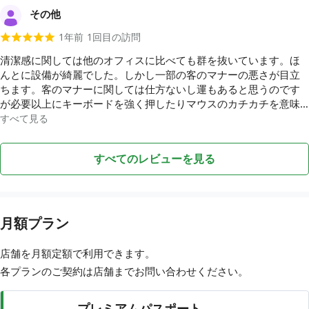
プのインスタントが何種類かあり、コップに入れて飲むタイプ。
などが10種類ほどあり、どれもおいしいため自分の好みにあった
その他
・退室 - 退室したら、アプリでチェックアウト(利用終了)した時点
ドリンクがあると思います。しかし、トイレは何故か斜めに配置
で、利用時間をもとに利用料金が確定となる。
1年前
1
回目の訪問
されていて少し座りづらかったです。ですが室内はとても清潔で
湿度は少し低めの50%前後で保たれていてジメジメとした夏場に
清潔感に関しては他のオフィスに比べても群を抜いています。ほ
はとても嬉しいです。他にはカメラが5台設置されており死角がな
んとに設備が綺麗でした。しかし一部の客のマナーの悪さが目立
く防犯対策もしっかりされています。平日は6時間以上、休日は7
ちます。客のマナーに関しては仕方ないし運もあると思うのです
時間以上ご利用される方はドロップインするのが圧倒的にお得な
が必要以上にキーボードを強く押したりマウスのカチカチを意味
ので利用しましょう!
なく続けてる人がいてそこだけが難点です。仕方ないことだと思
すべて見る
いますが、、できればマウスパッドを置いたりそのような迷惑な
騒音に関しての注意などがあったらと思いました。 ただ素晴らし
すべてのレビューを見る
い施設であることは間違えないです。あと椅子の高さを調節した
い、
月額プラン
店舗を月額定額で利用できます。
各プランのご契約は店舗まで
お問い合わせ
ください。
プレミアムパスポート