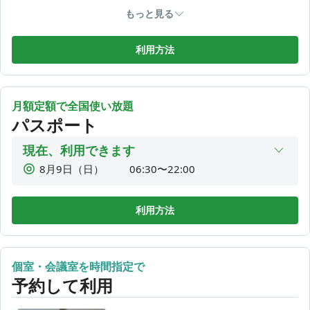
1,200
4時間利用
¥
ージか館内の電話番号に御問合せ下さい。
もっと見る
2,200
1DAY利用
■毎日補充と清掃は行っておりますが、綺麗を維持する為に皆
¥
様の御協力をお願いします。
利用方法
土日祝料金
共有の場ですので、譲り合いながらご利用頂ければ幸いで
350
1時間利用
す。
¥
月額定額で全国使い放題
650
2時間利用
¥
その他、御質問やリクエスト等は以下URLから送付願いま
パスポート
す。
950
3時間利用
¥
https://www.ringaku.com/about-us
現在、利用できます
1,200
4時間利用
¥
8月9日（日）
06:30〜22:00
御来店頂いた皆様が快適にお過ごし頂きたいと思っておりま
2,500
1DAY利用
¥
す。
8月10日（月）
06:30〜22:00
ご協力をお願い申し上げます。
8月11日（火）
06:30〜22:00
利用方法
8月12日（水）
06:30〜22:00
8月13日（木）
06:30〜22:00
個室・会議室を時間指定で
8月14日（金）
06:30〜22:00
予約して利用
8月15日（土）
06:30〜22:00