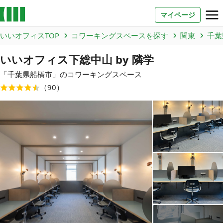
マイページ
いいオフィスTOP
コワーキングスペースを探す
関東
千葉
お問い合わせ
いいオフィス下総中山 by 隣学
よくあるご質問
「
千葉県
船橋市
」のコワーキングスペース
（
90
）
法人での利用
店舗オーナー様へ
いいオフィス（コワーキングスペース）
FCオーナー募集
いい会議室（会議室専用スペース）
FCオーナー募集
コワーキング運営DXシステム
E Solution