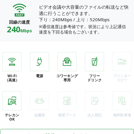
ビデオ会議や大容量のファイルの転送など快
適に行うことができます。
下り：240Mbps
/
上り：520Mbps
回線の速度
240
※通信速度は参考値です。状況により上記通信
Mbps
速度を下回る場合もございます。
Wi-Fi
電源
コワーキング
フリー
プリンター
（高速）
専用
ドリンク
コピー
テレカン
会議室
個室ブース
法人登記
無料駐車場
OK