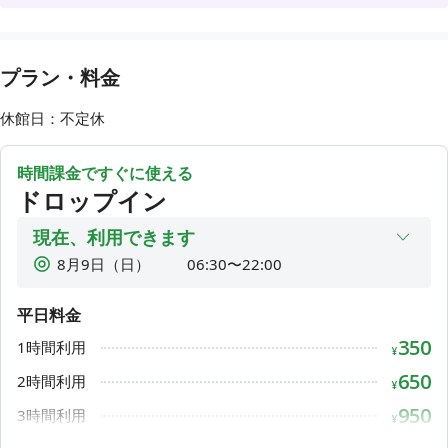
除湿しておりますので、湿度の高い時期も心地よくお過ごし
頂けます。
階段席、集中ブースは人気になりますので、譲り合ってお使
プラン・料金
い頂けると幸いです。
休館日：不定休
★利用時の注意点★
■勉強されている方もいるので、電話は小声か外でお願いしま
時間課金ですぐに使える
す。（一時退出は可能です）
ドロップイン
■利用後はデスクライトの消灯願います。
■ 〃 ごみを残さない様にお願いします。
現在、利用できます
■WEB会議は小声でイヤホン利用の上、カーテン席でお願い
8月9日（日）
06:30〜22:00
します。
8月10日（月）
06:30〜22:00
■ご友人との会話は小声ならOKです。
平日料金
■匂いの強い食べ物と喫煙、飲酒は禁止です。
8月11日（火）
06:30〜22:00
（軽食程度はOKです！）
350
1時間利用
8月12日（水）
06:30〜22:00
¥
（カップ麺/電子タバコはNGです。）
8月13日（木）
06:30〜22:00
650
2時間利用
■LIVE配信や音楽を掛けるのは禁止です。
¥
■６０分以上外出をされる場合は荷物を持ってチェックアウト
8月14日（金）
06:30〜22:00
950
3時間利用
¥
願います。
8月15日（土）
06:30〜22:00
■忘れ物は一時的にお預かりしております。その際はホームペ