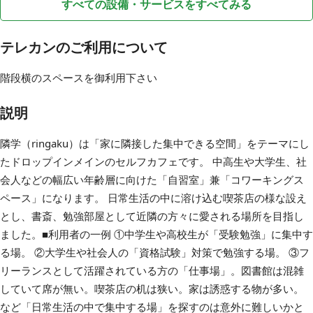
すべての設備・サービスをすべてみる
テレカンのご利用について
階段横のスペースを御利用下さい
説明
隣学（ringaku）は「家に隣接した集中できる空間」をテーマにし
たドロップインメインのセルフカフェです。 中高生や大学生、社
会人などの幅広い年齢層に向けた「自習室」兼「コワーキングス
ペース」になります。 日常生活の中に溶け込む喫茶店の様な設え
とし、書斎、勉強部屋として近隣の方々に愛される場所を目指し
ました。​ ■利用者の一例 ①中学生や高校生が「受験勉強」に集中す
る場。 ②大学生や社会人の「資格試験」対策で勉強する場。 ③フ
リーランスとして活躍されている方の「仕事場」。 ​図書館は混雑
していて席が無い。喫茶店の机は狭い。家は誘惑する物が多い。
など​「日常生活の中で集中する場」を探すのは意外に難しいかと