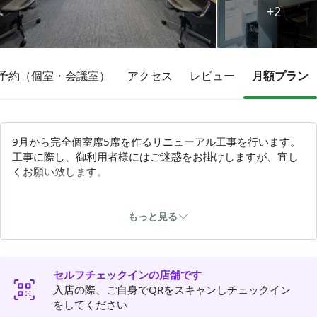
+2
その他
予約（個室・会議室）
アクセス
レビュー
月額プラン
トピックス
9月から完全個室席5席を作るリニューアル工事を行います。
工事に際し、御利用者様にはご迷惑をお掛けしますが、宜し
くお願い致します。
🔰初めてご利用される方🔰
当店の扉は引戸になります。
もっと見る
電子錠開錠後に左にスライドして下さい。
受験勉強やお仕事が捗る様に各種フリードリンクを揃えてい
セルフチェックインの店舗です
ます。
入店の際、ご自身でQRをスキャンしチェックイン
【ミルクラテ&キャラメルラテ】
をしてください
【緑茶/コーヒー各種】