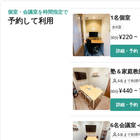
7時間利用
8月14日（金）
24時間
個室・会議室を時間指定で
7時間30分利用
1名個室
8月15日（土）
24時間
予約して利用
8時間利用
全
6
室
¥
220
~
8時間30分利用
30
分
9時間利用
詳細・予約
9時間30分利用
10時間利用
塾＆家庭教師
10時間30分利用
4
名
まで利用
¥
440
~
11時間利用
30
分
11時間30分利用
詳細・予約
12時間利用
15時間まで
6名会議室＜
6
名
まで利用