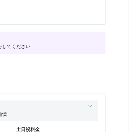
ックインと同時に席が指定されます。
をしてください
でご注意ください。
Rコードをスキャンしチェックアウトを必ずして
は、60分以上荷物を置いて外出した場合、留守時
をしてください。
。
営業
ご利用ください。
営業
土日祝料金
営業