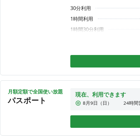
❌禁止事項
・LIVE配信や音楽をかける
30分利用
8月12日（水）
24時間
・大きい音量での撮影
8月13日（木）
24時間
1時間利用
・共有エリアでの通話やオンライン会議
8月14日（金）
24時間
・電子タバコを含む喫煙
1時間30分利用
・アルコール類の持ち込み
8月15日（土）
24時間
2時間利用
・未就学児のご利用
上記を行った場合は速やかに退店していただきます。また
2時間30分利用
3時間利用
当コワーキングスペースでは、以下を含むいかなる理由に
・モニター表示不具合（アプリにて部屋変更をお試しくだ
3時間30分利用
・Wi-Fi接続不具合（スマホのリフレッシュ、再起動をお試
4時間利用
・操作忘れでの自動延長（アプリからご予約の場合は、必
・日時変更（予約時間のみアプリから変更可能です）
月額定額で全国使い放題
4時間30分利用
現在、利用できます
設備や通信環境には万全を期しておりますが、予期せぬ不
パスポート
8月9日（日）
24時間
5時間利用
ご利用に際しては、あらかじめご了承くださいますようお
8月10日（月）
24時間
5時間30分利用
ご質問等は、ホームページの問い合わせフォームからお問
8月11日（火）
24時間
お急ぎの方はお電話ください。
6時間利用
8月12日（水）
24時間
📞03-4550-0197（平日10時〜18時）
6時間30分利用
8月13日（木）
24時間