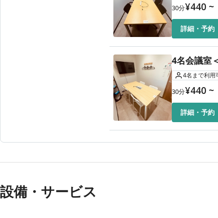
¥
440
~
30
分
詳細・予約
4名会議室＜
4
名
まで利用
¥
440
~
30
分
詳細・予約
設備・サービス