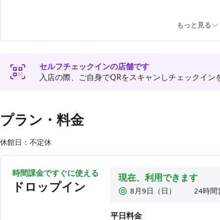
🚪全室指定席
もっと見る
ドロップイン・月額プラン・プレミアムパスポートはチェ
表示されたお部屋へお入りください。
プレミアムパスポートの方
セルフチェックインの店舗です
⚠️ご利用最大時間は1日5時間まで⚠️
入店の際、ご自身でQRをスキャンしチェックイン
5時間以降はドロップイン料金に自動的に切り替わりますの
【注意】
※利用終了後は予約の「終了ボタン」のタップと出口のQ
ください。
プラン・料金
※ドロップインに切替わり後のご返金はいたしません。
休館日：不定休
🚨プレミアム/法人プレミアム/法人シェアパスポートの方
間分の従量課金を請求させていただきます。
60分以上外出する場合は必ず荷物を持ってチェックアウト
時間課金ですぐに使える
現在、利用できます
ドロップイン
💻通話・オンライン会議可能（個室はイヤホン必須）です
8月9日（日）
24時間
各個室にヘッドホンをご用意しておりますので、ご自由に
8月10日（月）
24時間
平日料金
8月11日（火）
24時間