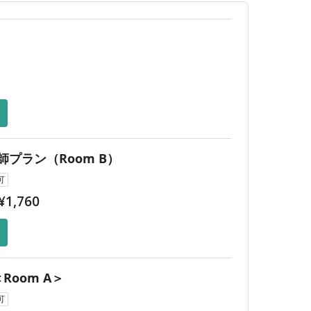
3,080
3,080
7時間利用
営業
¥
¥
3,300
3,300
15時間まで
営業
¥
¥
3,520
¥
3,740
¥
3,960
¥
4,180
¥
4,400
プラン（Room B）
¥
4,620
可
¥
¥
1,760
4,840
¥
5,060
¥
5,280
¥
5,500
Room A＞
¥
可