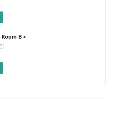
Room B＞
可