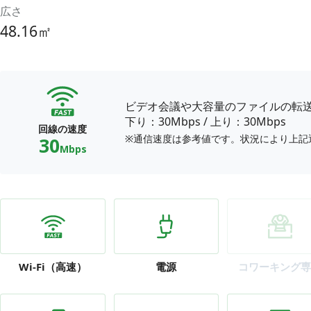
広さ
48.16㎡
ビデオ会議や大容量のファイルの転
下り：30Mbps
/
上り：30Mbps
回線の速度
※通信速度は参考値です。状況により上記
30
Mbps
Wi-Fi
（高速）
電源
コワーキング専