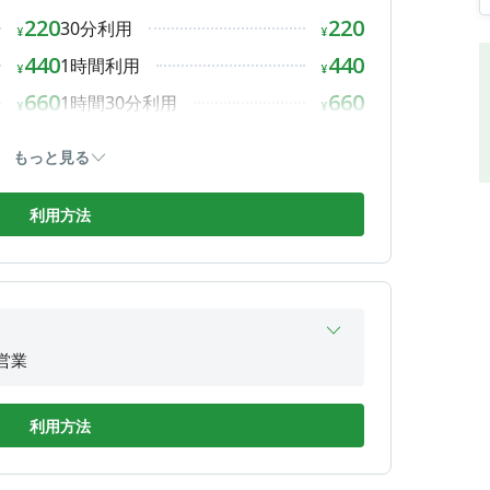
220
220
30分利用
営業
¥
¥
営業
440
440
1時間利用
¥
¥
営業
660
660
1時間30分利用
¥
¥
営業
880
880
2時間利用
¥
¥
もっと見る
予約時間前の退店でも返金は一切行いません。
1,100
1,100
2時間30分利用
¥
¥
1,320
1,320
3時間利用
利用方法
おいても、ご利用料金の返金はいたしかねます。
¥
¥
さい）
1,540
1,540
3時間30分利用
¥
¥
しください）
1,760
1,760
4時間利用
ず終了ボタンを押下してください）
¥
¥
1,980
1,980
4時間30分利用
¥
¥
具合が発生する可能性もございます。
2,200
2,200
営業
5時間利用
願い申し上げます。
¥
¥
営業
2,420
2,420
5時間30分利用
¥
¥
合せください。
営業
利用方法
2,640
2,640
6時間利用
¥
¥
営業
2,860
2,860
6時間30分利用
¥
¥
営業