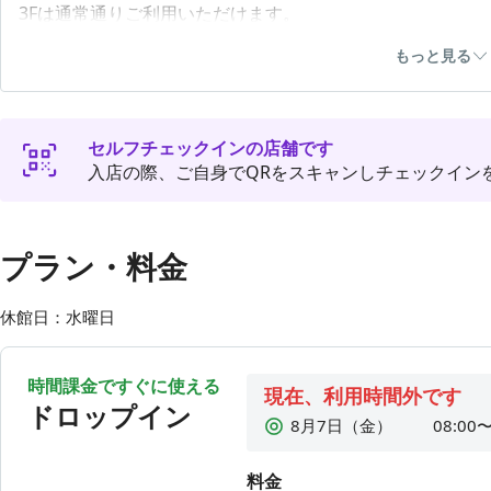
3Fは通常通りご利用いただけます。
※オンライン会議を予定している方は、リモートブース（予
もっと見る
※21：00まで延長しています
🌐 利用可能エリア
セルフチェックインの店舗です
2Fフリースペース・3F集中スペースをご利用いただけます
入店の際、ご自身でQRをスキャンしチェックイン
（2Fにてイベント貸切の際は、3Fのみ利用可）
🎧オンライン会議について
2Fではイヤホン着用＋小声で可能です。※イベント貸切時
プラン・料金
3Fは集中エリアのため通常席は不可、リモートブース（有
休館日：水曜日
◆リモートブース
3Fリモートブースは有料・予約制です。いいアプリから予
タン」を押してください。
時間課金ですぐに使える
現在、利用時間外です
押し忘れますと自動延長料金がかかります。
ドロップイン
8月7日（金）
08:00〜
☕ 飲み物について
8月8日（土）
08:00〜
3Fにウォーターサーバーとフリードリンクをご用意してい
料金
8月9日（日）
08:00〜