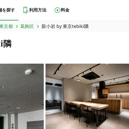
舗を探す
利用方法
料金
東京都
葛飾区
新小岩 by 東京tebiki隣
i隣