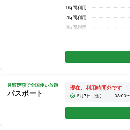
🚻トイレについて
1時間利用
8月10日（月）
08:00〜
2Fに女性用、3Fに男性用が、それぞれ階段近くにあります
8月11日（火）
08:00〜
2時間利用
8月12日（水）
利用時
🚪 退出方法
3時間利用
1Fの扉にチェックアウト用QRコードが貼ってありますの
8月13日（木）
08:00〜
4時間利用
ェックアウトは、施設退館時（1Fにて）お願いします。
5時間利用
6時間利用
1DAY利用
月額定額で全国使い放題
現在、利用時間外です
パスポート
8月7日（金）
08:00〜
8月8日（土）
08:00〜
8月9日（日）
08:00〜
8月10日（月）
08:00〜
8月11日（火）
08:00〜