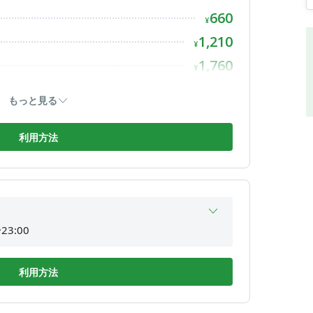
660
23:00
¥
。
23:00
1,210
¥
間外
1,760
¥
で、退室前にスキャンしてお帰りください。※チ
23:00
2,200
¥
もっと見る
2,640
¥
2,970
利用方法
¥
3,300
¥
23:00
23:00
23:00
利用方法
23:00
23:00