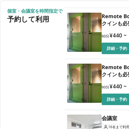
8月12日（水）
利用時
個室・会議室を時間指定で
Remote
8月13日（木）
08:00〜
予約して利用
クインも必
¥
440
~
60
分
詳細・予約
Remote
クインも必
¥
440
~
60
分
詳細・予約
会議室
16
名
まで利