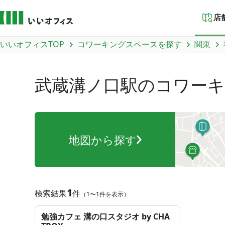
店
いいオフィスTOP
コワーキングスペースを探す
関東
武蔵溝ノ口駅
のコワー
地図から探す
1
検索結果
件
（1〜1件を表示）
勉強カフェ 溝の口スタジオ by CHA