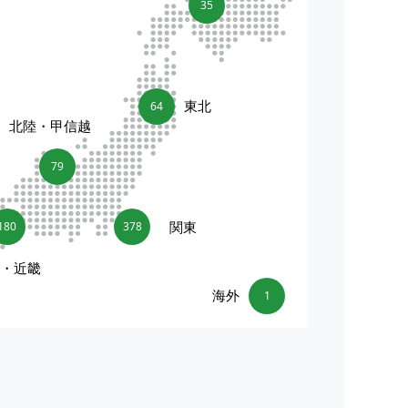
35
東北
64
北陸・甲信越
79
関東
180
378
海・近畿
海外
1