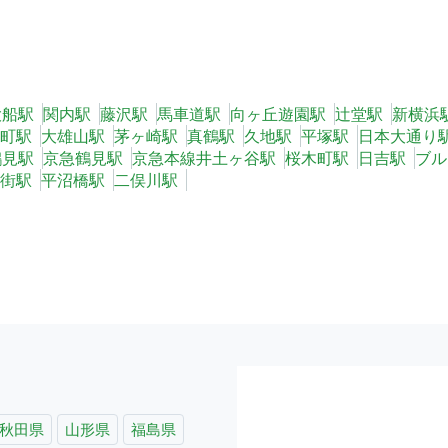
大船駅
関内駅
藤沢駅
馬車道駅
向ヶ丘遊園駅
辻堂駅
新横浜
町駅
大雄山駅
茅ヶ崎駅
真鶴駅
久地駅
平塚駅
日本大通り
鶴見駅
京急鶴見駅
京急本線井土ヶ谷駅
桜木町駅
日吉駅
ブル
街駅
平沼橋駅
二俣川駅
秋田県
山形県
福島県