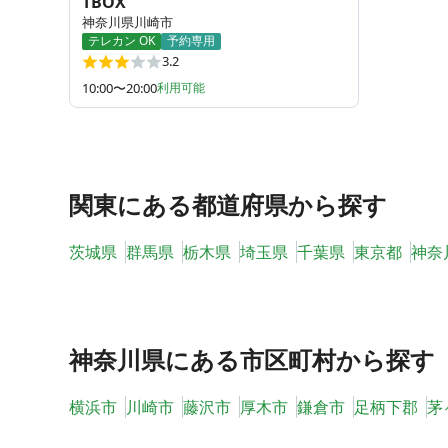
TBOX
神奈川県川崎市
テレカン OK
予約専用
3.2
10:00〜20:00
利用可能
関東
にある都道府県から探す
茨城県
群馬県
栃木県
埼玉県
千葉県
東京都
神奈
神奈川県
にある市区町村から探す
横浜市
川崎市
藤沢市
厚木市
鎌倉市
足柄下郡
茅