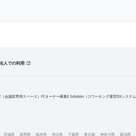
法人での利用
室（会議室専用スペース）FCオーナー募集
E Solution（コワーキング運営DXシステ
茨城県
群馬県
栃木県
埼玉県
千葉県
東京都
神奈川県
新潟県