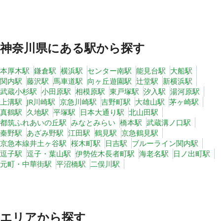
神奈川県
にある駅から探す
本厚木駅
鎌倉駅
横浜駅
センター南駅
能見台駅
大船駅
関内駅
藤沢駅
馬車道駅
向ヶ丘遊園駅
辻堂駅
新横浜駅
武蔵小杉駅
小田原駅
相模原駅
東戸塚駅
汐入駅
湯河原駅
上溝駅
JR川崎駅
京急川崎駅
吉野町駅
大雄山駅
茅ヶ崎駅
真鶴駅
久地駅
平塚駅
日本大通り駅
北山田駅
都筑ふれあいの丘駅
みなとみらい
橋本駅
武蔵溝ノ口駅
秦野駅
あざみ野駅
江田駅
鶴見駅
京急鶴見駅
京急本線井土ヶ谷駅
桜木町駅
日吉駅
ブルーライン関内駅
逗子駅
逗子・葉山駅
伊勢佐木長者町駅
海老名駅
日ノ出町駅
元町・中華街駅
平沼橋駅
二俣川駅
エリアから探す