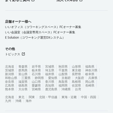
店舗オーナー様へ
いいオフィス（コワーキングスペース）FCオーナー募集
いい会議室（会議室専用スペース）FCオーナー募集
E Solution（コワーキング運営DXシステム）
その他
トピックス
北海道
青森県
岩手県
宮城県
秋田県
山形県
福島県
茨城県
群馬県
栃木県
埼玉県
千葉県
東京都
神奈川県
新潟県
富山県
石川県
福井県
山梨県
長野県
岐阜県
和歌山県
三重県
静岡県
愛知県
京都府
大阪府
兵庫県
奈良県
滋賀県
山口県
香川県
鳥取県
島根県
岡山県
広島県
徳島県
愛媛県
高知県
福岡県
佐賀県
長崎県
熊本県
大分県
宮崎県
鹿児島県
沖縄県
台湾
北海道
東北
関東
北陸・甲信越
東海・近畿
中国・四国
九州
沖縄
海外