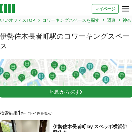
マイページ
いいオフィスTOP
コワーキングスペースを探す
関東
神奈
お問い合わせ
伊勢佐木長者町駅
のコワーキングスペー
よくあるご質問
ス
法人での利用
店舗オーナー様へ
いいオフィス（コワーキングスペース）
地図から探す
FCオーナー募集
いい会議室（会議室専用スペース）
1
FCオーナー募集
件
検索結果
（1〜1件を表示）
コワーキング運営DXシステム
伊勢佐木長者町 by スペラボ横浜伊
E Solution