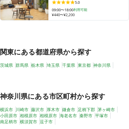
5.0
09:00〜18:00
利用可能
¥440〜¥2,200
その他
トピックス
関東
にある都道府県から探す
茨城県
群馬県
栃木県
埼玉県
千葉県
東京都
神奈川県
神奈川県
にある市区町村から探す
横浜市
川崎市
藤沢市
厚木市
鎌倉市
足柄下郡
茅ヶ崎市
小田原市
相模原市
相模原市
海老名市
秦野市
平塚市
南足柄市
横須賀市
逗子市