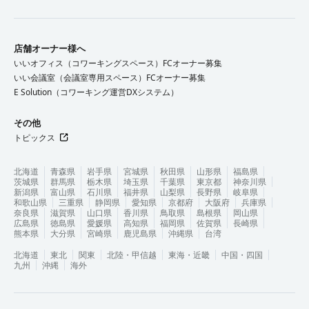
店舗オーナー様へ
いいオフィス（コワーキングスペース）FCオーナー募集
いい会議室（会議室専用スペース）FCオーナー募集
E Solution（コワーキング運営DXシステム）
その他
トピックス
北海道
青森県
岩手県
宮城県
秋田県
山形県
福島県
茨城県
群馬県
栃木県
埼玉県
千葉県
東京都
神奈川県
新潟県
富山県
石川県
福井県
山梨県
長野県
岐阜県
和歌山県
三重県
静岡県
愛知県
京都府
大阪府
兵庫県
奈良県
滋賀県
山口県
香川県
鳥取県
島根県
岡山県
広島県
徳島県
愛媛県
高知県
福岡県
佐賀県
長崎県
熊本県
大分県
宮崎県
鹿児島県
沖縄県
台湾
北海道
東北
関東
北陸・甲信越
東海・近畿
中国・四国
九州
沖縄
海外