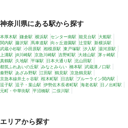
神奈川県
にある駅から探す
本厚木駅
鎌倉駅
横浜駅
センター南駅
能見台駅
大船駅
関内駅
藤沢駅
馬車道駅
向ヶ丘遊園駅
辻堂駅
新横浜駅
武蔵小杉駅
小田原駅
相模原駅
東戸塚駅
汐入駅
湯河原駅
上溝駅
JR川崎駅
京急川崎駅
吉野町駅
大雄山駅
茅ヶ崎駅
真鶴駅
久地駅
平塚駅
日本大通り駅
北山田駅
都筑ふれあいの丘駅
みなとみらい
橋本駅
武蔵溝ノ口駅
秦野駅
あざみ野駅
江田駅
鶴見駅
京急鶴見駅
京急本線井土ヶ谷駅
桜木町駅
日吉駅
ブルーライン関内駅
逗子駅
逗子・葉山駅
伊勢佐木長者町駅
海老名駅
日ノ出町駅
元町・中華街駅
平沼橋駅
二俣川駅
エリアから探す