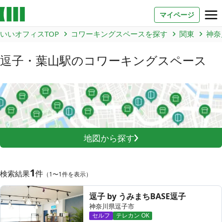
マイページ
いいオフィスTOP
コワーキングスペースを探す
関東
神奈
お問い合わせ
逗子・葉山駅
のコワーキングスペース
よくあるご質問
法人での利用
店舗オーナー様へ
地図から探す
いいオフィス（コワーキングスペース）
FCオーナー募集
1
件
検索結果
（1〜1件を表示）
いい会議室（会議室専用スペース）
FCオーナー募集
逗子 by うみまちBASE逗子
神奈川県逗子市
コワーキング運営DXシステム
セルフ
テレカン OK
E Solution