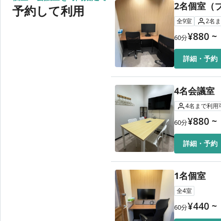
2名個室（
予約して利用
1DAY利用
全
9
室
2
名
ま
¥
880
~
60
分
詳細・予約
4名会議室
4
名
まで利用
¥
880
~
60
分
詳細・予約
1名個室
全
4
室
¥
440
~
60
分