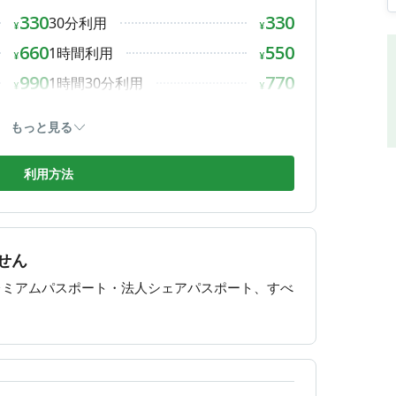
330
330
30分利用
営業
¥
¥
営業
660
550
1時間利用
¥
¥
予約時間前の退店でも返金は一切行いません。
営業
990
770
1時間30分利用
¥
¥
おいても、ご利用料金の返金はいたしかねます。
営業
1,320
990
2時間利用
¥
¥
さい）
もっと見る
しください）
1,650
1,320
3時間利用
¥
¥
ず終了ボタンを押下してください）
1,980
1,760
4時間利用
利用方法
¥
¥
具合が発生する可能性もございます。
2,310
2,200
8時間利用
¥
¥
願い申し上げます。
2,640
3,300
1DAY利用
¥
¥
合せください。
せん
2,970
¥
レミアムパスポート・法人シェアパスポート、すべ
3,300
¥
3,630
¥
3,960
¥
4,290
¥