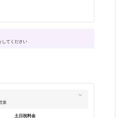
定されます。
をしてください
約をおすすめします！
ただけませんのでご注意ください。
ださいませ。
。
ご利用ください。
営業
営業
土日祝料金
営業