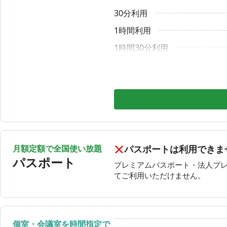
・電子タバコを含む喫煙
・アルコール類の持ち込み
30分利用
8月11日（火）
24時間
・未就学児のご利用
8月12日（水）
24時間
1時間利用
上記を行った場合は速やかに退店していただきます。また
8月13日（木）
24時間
1時間30分利用
当コワーキングスペースでは、以下を含むいかなる理由に
8月14日（金）
24時間
2時間利用
・モニター表示不具合（アプリにて部屋変更をお試しくだ
・Wi-Fi接続不具合（スマホのリフレッシュ、再起動をお試
2時間30分利用
・操作忘れでの自動延長（アプリからご予約の場合は、必
3時間利用
・日時変更（予約時間のみアプリから変更可能です）
設備や通信環境には万全を期しておりますが、予期せぬ不
3時間30分利用
ご利用に際しては、あらかじめご了承くださいますようお
4時間利用
ご質問等は、ホームページの問い合わせフォームからお問
月額定額で全国使い放題
パスポートは利用できま
4時間30分利用
お急ぎの方はお電話ください。
パスポート
プレミアムパスポート・法人プ
5時間利用
📞03-4550-0197（平日10時〜18時）
てご利用いただけません。
5時間30分利用
8時間利用
9時間利用
個室・会議室を時間指定で