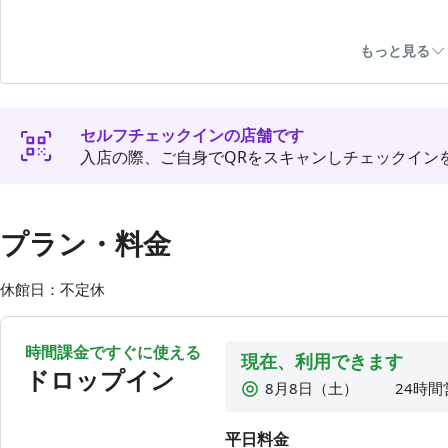
🚪全室指定席
もっと見る
ドロップイン・月額プランはチェックインと同時に席が指
表示されたお部屋へお入りください。
⚠️プレミアムパスポート利用不可⚠️
セルフチェックインの店舗です
入店の際、ご自身でQRをスキャンしチェックイン
部屋数が少ないので【予約（個室・会議室）】より事前予
ドロップイン利用の場合、席が空いていなければご利用い
月額会員様は、今まで通り0円プランよりお部屋をご指定く
プラン・料金
※利用開始2時間前からご予約可能です。
休館日：不定休
💻通話・オンライン会議可能（個室はイヤホン必須）です
各個室にヘッドホンをご用意しておりますので、ご自由に
時間課金ですぐに使える
現在、利用できます
❌禁止事項
ドロップイン
・LIVE配信や音楽をかける
8月8日（土）
24時間
・大きい音量での撮影
8月9日（日）
24時間
・共有エリアでの通話やオンライン会議
平日料金
8月10日（月）
24時間