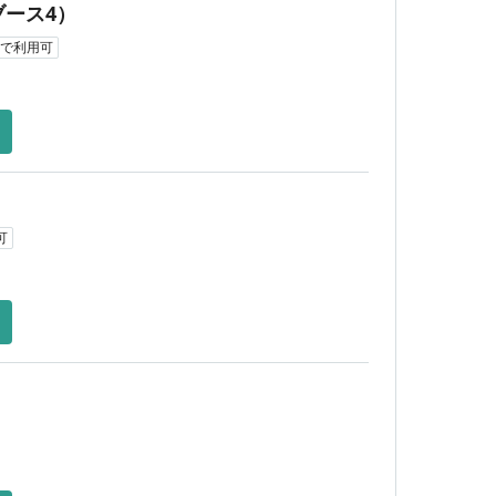
ブース4）
5,500
¥
で利用可
可