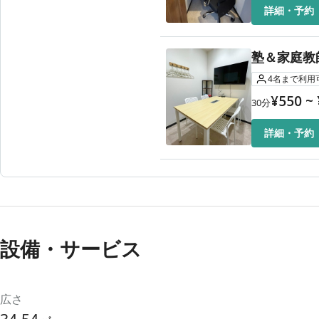
詳細・予約
塾＆家庭教
4
名
まで利用
¥
550
~
30
分
詳細・予約
設備・サービス
広さ