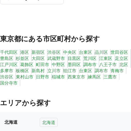
東京都
にある市区町村から探す
千代田区
港区
新宿区
渋谷区
中央区
台東区
品川区
世田谷区
豊島区
杉並区
大田区
武蔵野市
目黒区
荒川区
江東区
足立区
江戸川区
葛飾区
町田市
中野区
墨田区
調布市
八王子市
北区
多摩市
板橋区
新島村
立川市
狛江市
台東区
調布市
青梅市
渋谷区
東村山市
日野市
稲城市
西東京市
練馬区
三鷹市
国分寺市
エリアから探す
北海道
北海道