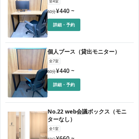
全
4
室
¥
440
~
60
分
詳細・予約
個人ブース（貸出モニター）
全
7
室
¥
440
~
60
分
詳細・予約
No.22 web会議ボックス（モニ
ターなし）
全
1
室
¥
660
~
60
分