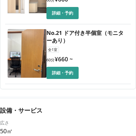
詳細・予約
No.21 ドア付き半個室（モニタ
ーあり）
全
1
室
¥
660
~
60
分
詳細・予約
設備・サービス
広さ
50㎡