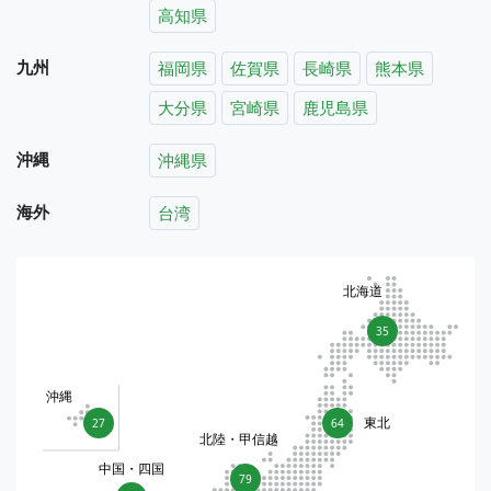
高知県
九州
福岡県
佐賀県
長崎県
熊本県
大分県
宮崎県
鹿児島県
沖縄
沖縄県
海外
台湾
北海道
35
沖縄
東北
27
64
北陸・甲信越
中国・四国
79