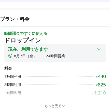
🙌月額会員 大募集中🙌
①フルタイムプラン（24時間使い放題）
②モーニングプラン（平日7-10時使い放題）
プラン・料金
③ナイトプラン（平日18-22時使い放題）
④ホリデープラン（土日祝日24時間利用可能）
その他、ナイト＆ホリデープラン等ございます。
時間課金ですぐに使える
お仕事だけでなく、受験勉強や資格勉強の場所としてもオス
ドロップイン
スメです！
現在、利用できます
⚠️ご注意ください⚠️
8月7日（金）
24時間営業
✓ 大きな声で電話・web会議
8月8日（土）
24時間営業
✓ ニオイの強い食べ物お持ち込み
✓ 外部からのゴミのお持ち込み
料金
8月9日（日）
24時間営業
✓ 貴重品の管理はご自身で
440
1時間利用
8月10日（月）
24時間営業
¥
✓ トイレはきれいに
✓ 退出時に他のお客様がいなければ消灯＆エアコンをOFFに
8月11日（火）
24時間営業
825
2時間利用
¥
8月12日（水）
24時間営業
1,210
3時間利用
ご利用される皆さまが気持ちよく過ごせるように、ご協力お
¥
8月13日（木）
24時間営業
願い致します。
1,540
4時間利用
¥
もっと見る
1,760
🔰初めてご利用の方へ🔰
6時間利用