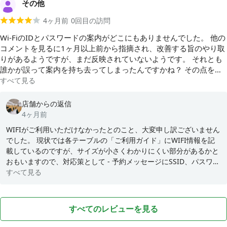
その他
4ヶ月前
0
回目の訪問
Wi-FiのIDとパスワードの案内がどこにもありませんでした。 他の
コメントを見るに1ヶ月以上前から指摘され、改善する旨のやり取
りがあるようですが、まだ反映されていないようです。 それとも
誰かが誤って案内を持ち去ってしまったんですかね？ その点を除
けば綺麗・備品の貸し出し・フリードリンク等は充実していたと
すべて見る
思います。
店舗からの返信
4ヶ月前
WIFIがご利用いただけなかったとのこと、大変申し訳ございません
でした。 現状では各テーブルの「ご利用ガイド」にWIFI情報を記
載しているのですが、サイズが小さくわかりにくい部分があるかと
おもいますので、対応策として - 予約メッセージにSSID、パスワー
ドを記載 - 出入り口近辺に大きめの紙をに情報を記載 を実施いたい
すべて見る
ます。 改善に向けたご指摘、誠にありがとうございます。 引き続
きのご利用、お待ちしておりますので何卒よろしくお願いいたしま
す。
すべてのレビューを見る