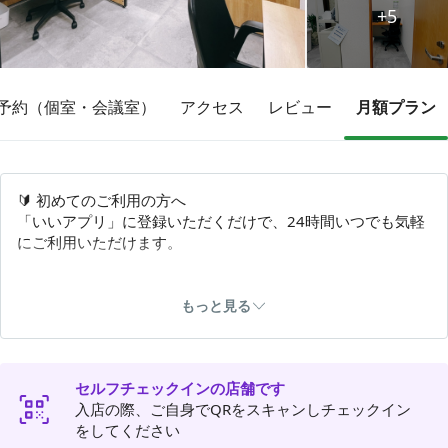
+5
その他
予約（個室・会議室）
アクセス
レビュー
月額プラン
トピックス
🔰 初めてのご利用の方へ
「いいアプリ」に登録いただくだけで、24時間いつでも気軽
にご利用いただけます。
💡当店の特徴💡
✓ 河辺駅南口から徒歩１分
もっと見る
✓ 営業時間は24時間365日
✓ 事前予約不要
✓ フォンブースあり（要予約・有料）
セルフチェックインの店舗です
✓ 120センチの広々デスク＆背の高いパーティーション
入店の際、ご自身でQRをスキャンしチェックイン
✓ 10ギガの高速ネット環境
をしてください
✓ 自習室としても利用可能