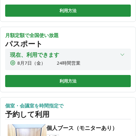
¥
初めてご利用の方で場所が分からない場合はアプリ内「チェ
1,980
8時間利用
利用方法
ックインまでの流れ（入店方法）」をご覧ください。
¥
2,200
1DAY利用
¥
🚗駐車場・駐輪場🚲
会場に駐車場・駐輪場はございません。
月額定額で全国使い放題
コインパーキングが目の前にございます。
パスポート
駐輪場は、河辺駅の駐輪場をご利用ください。
近隣の迷惑になりますので、路上駐車・駐輪はご遠慮くださ
現在、利用できます
い。
8月7日（金）
24時間営業
8月8日（土）
24時間営業
8月9日（日）
24時間営業
利用方法
8月10日（月）
24時間営業
8月11日（火）
24時間営業
個室・会議室を時間指定で
8月12日（水）
24時間営業
予約して利用
8月13日（木）
24時間営業
個人ブース（モニターあり）