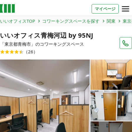
マイページ
いいオフィスTOP
コワーキングスペースを探す
関東
東京
お問い合わせ
いいオフィス青梅河辺 by 95NJ
よくあるご質問
「
東京都
青梅市
」のコワーキングスペース
（
26
）
法人での利用
店舗オーナー様へ
いいオフィス（コワーキングスペース）
FCオーナー募集
いい会議室（会議室専用スペース）
FCオーナー募集
コワーキング運営DXシステム
E Solution